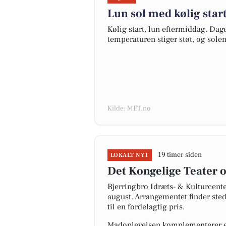
Lun sol med kølig star
Kølig start, lun eftermiddag. Da
temperaturen stiger støt, og solen 
Kilde: MET.no
19 timer siden
LOKALT NYT
Det Kongelige Teater 
Bjerringbro Idræts- & Kulturcente
august. Arrangementet finder ste
til en fordelagtig pris.
Madoplevelsen komplementerer en 