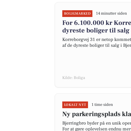
14 minutter siden
BOLIGMARKED
For 6.100.000 kr Korre
dyreste boliger til salg
Korreborgvej 31 er netop kommet ti
af de dyreste boliger til salg i Bje
Kilde: Boliga
1 time siden
LOKALT NYT
Ny parkeringsplads kla
Bjerringbro byder på en unik ope
For at gøre oplevelsen endnu mere