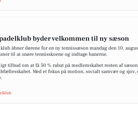
d
 padelklub byder velkommen til ny sæson
klub åbner dørene for en ny tennissæson mandag den 10. august 
er til at snøre tennisskoene og indtage banerne.
igt tilbud om at få 50 % rabat på medlemskabet resten af sæsone
lubfællesskabet. Med et fokus på motion, socialt samvær og sjov,
e.
elklub