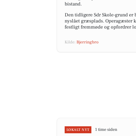
bistand.
Den tidligere Sdr Skole-grund er 
nyslået græsplads. Operagæster k
festligt fremmøde og opfordrer lo
Kilde:
Bjerringbro
1 time siden
LOKALT NYT