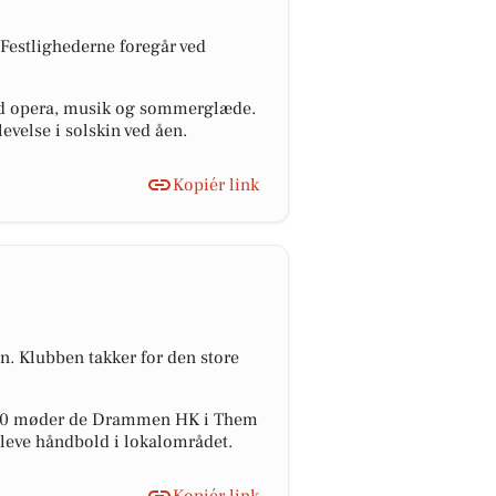
Festlighederne foregår ved
med opera, musik og sommerglæde.
evelse i solskin ved åen.
Kopiér link
. Klubben takker for den store
17.30 møder de Drammen HK i Them
 opleve håndbold i lokalområdet.