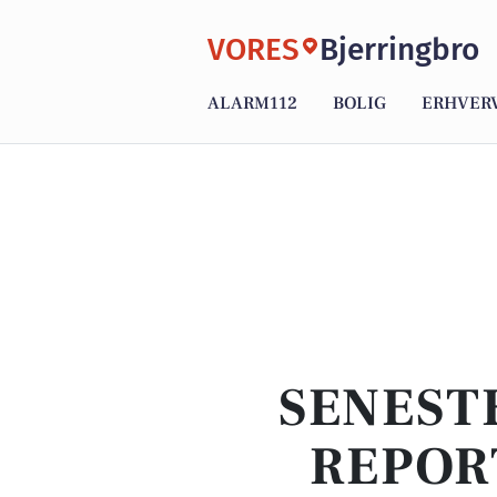
VORES
Bjerringbro
ALARM112
BOLIG
ERHVER
SENEST
REPOR