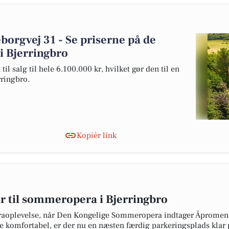
borgvej 31 - Se priserne på de
 i Bjerringbro
l salg til hele 6.100.000 kr, hvilket gør den til en
rringbro.
Kopiér link
r til sommeropera i Bjerringbro
raoplevelse, når Den Kongelige Sommeropera indtager Åpromenade
 komfortabel, er der nu en næsten færdig parkeringsplads klar p