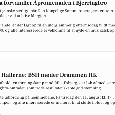
 forvandler Åpromenaden i Bjerringbro
get ganske særligt, når Den Kongelige Sommeropera gæster byen. 
 er ved at blive klargjort.
jende, er der lagt op til en uforglemmelig eftermiddag fyldt 
.00, og alle interesserede er velkomne til at nyde en musikalsk opl
 Hallerne: BSH møder Drammen HK
fholdt en træningskamp mod Ribe-Esbjerg, der løb af med sejren
ngbro-området, som trods resultatet skabte god stemning.
æste udfordring på hjemmebane. På tirsdag den 11. august kl. 
kampen, og alle interesserede er inviteret til at støtte holdet og