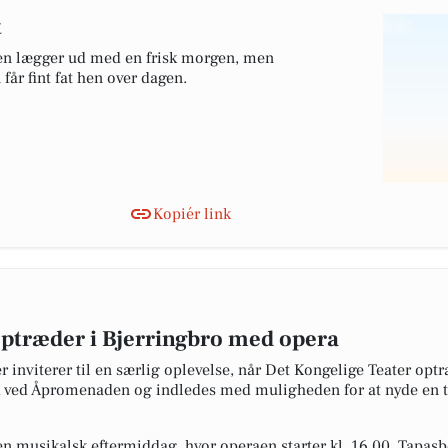
t
gen lægger ud med en frisk morgen, men
får fint fat hen over dagen.
Kopiér link
optræder i Bjerringbro med opera
r inviterer til en særlig oplevelse, når Det Kongelige Teater o
d ved Åpromenaden og indledes med muligheden for at nyde en t
musikalsk eftermiddag, hvor operaen starter kl. 16.00. Tapasbo