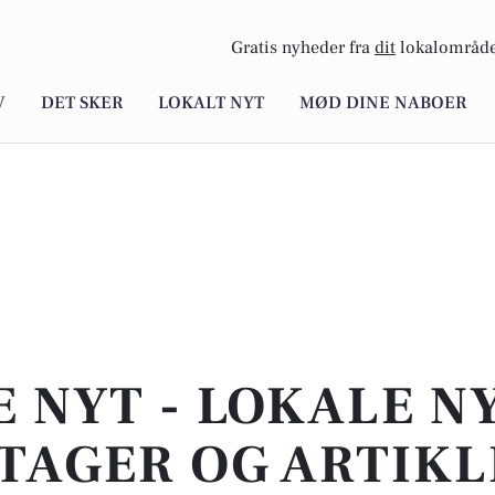
Gratis nyheder fra
dit
lokalområde
V
DET SKER
LOKALT NYT
MØD DINE NABOER
E NYT - LOKALE N
TAGER OG ARTIKL