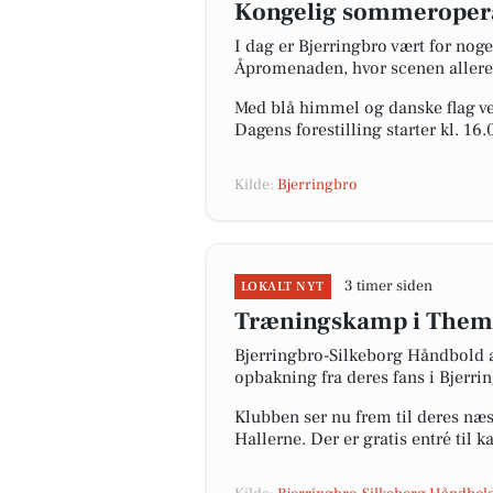
Kongelig sommeropera
I dag er Bjerringbro vært for no
Åpromenaden, hvor scenen allerede
Med blå himmel og danske flag ve
Dagens forestilling starter kl. 16
Kilde:
Bjerringbro
3 timer siden
LOKALT NYT
Træningskamp i Them
Bjerringbro-Silkeborg Håndbold a
opbakning fra deres fans i Bjerri
Klubben ser nu frem til deres n
Hallerne. Der er gratis entré til 