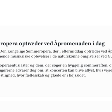
opera optræder ved Åpromenaden i dag
 Den Kongelige Sommeropera, der i eftermiddag optræder ved 
stående musikalske oplevelser i de naturskønne omgivelser ved 
operaentusiaster og dem, der søger en hyggelig sommeraften, op
angørerne advarer dog om, at koncerten kan blive aflyst, hvis vejre
estlighed, hvor fællesskab og glæde er i højsædet.