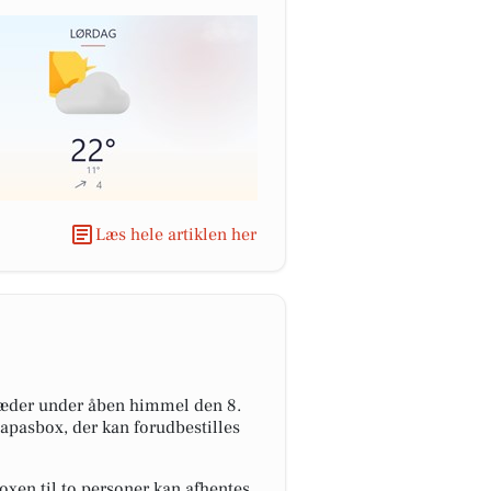
Læs hele artiklen her
ptræder under åben himmel den 8.
apasbox, der kan forudbestilles
xen til to personer kan afhentes