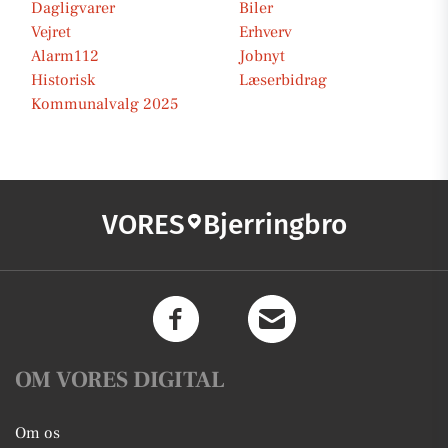
Dagligvarer
Biler
Vejret
Erhverv
Alarm112
Jobnyt
Historisk
Læserbidrag
Kommunalvalg 2025
VORES
Bjerringbro
OM VORES DIGITAL
Om os