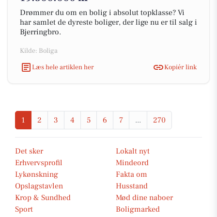
Drømmer du om en bolig i absolut topklasse? Vi
har samlet de dyreste boliger, der lige nu er til salg i
Bjerringbro.
Kilde: Boliga
Læs hele artiklen her
Kopiér link
1
2
3
4
5
6
7
...
270
Det sker
Lokalt nyt
Erhvervsprofil
Mindeord
Lykønskning
Fakta om
Opslagstavlen
Husstand
Krop & Sundhed
Mød dine naboer
Sport
Boligmarked