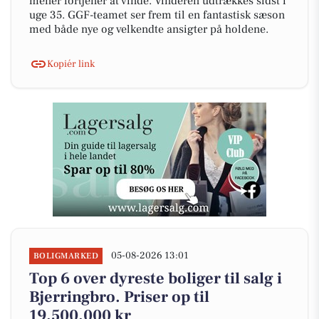
mener fortjener at vinde. Vinderen udtrækkes sidst i
uge 35. GGF-teamet ser frem til en fantastisk sæson
med både nye og velkendte ansigter på holdene.
Kopiér link
05-08-2026 13:01
BOLIGMARKED
Top 6 over dyreste boliger til salg i
Bjerringbro. Priser op til
19.500.000 kr