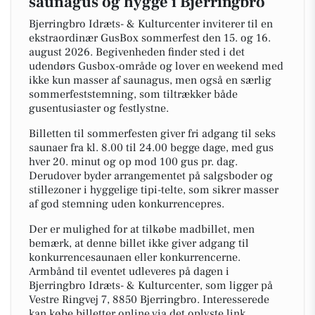
saunagus og hygge i Bjerringbro
Bjerringbro Idræts- & Kulturcenter inviterer til en
ekstraordinær GusBox sommerfest den 15. og 16.
august 2026. Begivenheden finder sted i det
udendørs Gusbox-område og lover en weekend med
ikke kun masser af saunagus, men også en særlig
sommerfeststemning, som tiltrækker både
gusentusiaster og festlystne.
Billetten til sommerfesten giver fri adgang til seks
saunaer fra kl. 8.00 til 24.00 begge dage, med gus
hver 20. minut og op mod 100 gus pr. dag.
Derudover byder arrangementet på salgsboder og
stillezoner i hyggelige tipi-telte, som sikrer masser
af god stemning uden konkurrencepres.
Der er mulighed for at tilkøbe madbillet, men
bemærk, at denne billet ikke giver adgang til
konkurrencesaunaen eller konkurrencerne.
Armbånd til eventet udleveres på dagen i
Bjerringbro Idræts- & Kulturcenter, som ligger på
Vestre Ringvej 7, 8850 Bjerringbro. Interesserede
kan købe billetter online via det oplyste link.