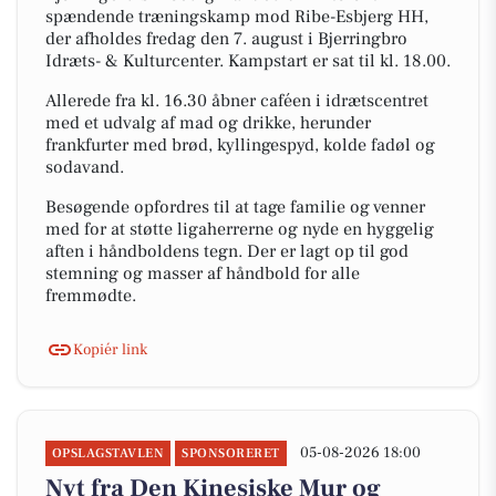
spændende træningskamp mod Ribe-Esbjerg HH,
der afholdes fredag den 7. august i Bjerringbro
Idræts- & Kulturcenter. Kampstart er sat til kl. 18.00.
Allerede fra kl. 16.30 åbner caféen i idrætscentret
med et udvalg af mad og drikke, herunder
frankfurter med brød, kyllingespyd, kolde fadøl og
sodavand.
Besøgende opfordres til at tage familie og venner
med for at støtte ligaherrerne og nyde en hyggelig
aften i håndboldens tegn. Der er lagt op til god
stemning og masser af håndbold for alle
fremmødte.
Kopiér link
05-08-2026 18:00
OPSLAGSTAVLEN
SPONSORERET
Nyt fra Den Kinesiske Mur og