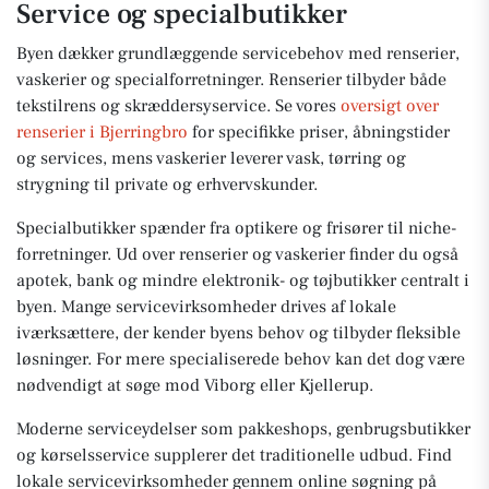
Service og specialbutikker
Byen dækker grundlæggende servicebehov med renserier,
vaskerier og specialforretninger. Renserier tilbyder både
tekstilrens og skræddersyservice. Se vores
oversigt over
renserier i Bjerringbro
for specifikke priser, åbningstider
og services, mens vaskerier leverer vask, tørring og
strygning til private og erhvervskunder.
Specialbutikker spænder fra optikere og frisører til niche-
forretninger. Ud over renserier og vaskerier finder du også
apotek, bank og mindre elektronik- og tøjbutikker centralt i
byen. Mange servicevirksomheder drives af lokale
iværksættere, der kender byens behov og tilbyder fleksible
løsninger. For mere specialiserede behov kan det dog være
nødvendigt at søge mod Viborg eller Kjellerup.
Moderne serviceydelser som pakkeshops, genbrugsbutikker
og kørselsservice supplerer det traditionelle udbud. Find
lokale servicevirksomheder gennem online søgning på