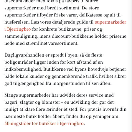
discountkæder med fokus på lavpris til større
supermarkeder med bredt sortiment. De store
supermarkeder tilbyder friske varer, delikatesse og alt til
husførelsen. Læs vores detaljerede guide til
supermarkeder
i Bjerringbro
for konkrete butiknavne, priser og
sammenligning, mens discount-butikkerne holder priserne
nede med strømlinet varesortiment.
Dagligvarehandlen er spredt i byen, så de fleste
boligområder ligger inden for kort afstand af en
indkøbsmulighed. Butikkerne ved byens hovedveje betjener
både lokale kunder og gennemkørende trafik, hvilket sikrer
god tilgængelighed fra morgenstunden til sen aften.
Mange supermarkeder har udvidet deres service med
bageri, slagter og blomster – en udvikling der gør det
muligt at klare flere ærinder ét sted. For præcis hvornår din
nærmeste butik holder åbent, finder du oplysninger om
åbningstider for butikker i Bjerringbro
.