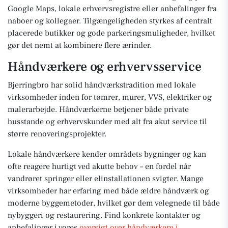
Google Maps, lokale erhvervsregistre eller anbefalinger fra
naboer og kollegaer. Tilgængeligheden styrkes af centralt
placerede butikker og gode parkeringsmuligheder, hvilket
gør det nemt at kombinere flere ærinder.
Håndværkere og erhvervsservice
Bjerringbro har solid håndværkstradition med lokale
virksomheder inden for tømrer, murer, VVS, elektriker og
malerarbejde. Håndværkerne betjener både private
husstande og erhvervskunder med alt fra akut service til
større renoveringsprojekter.
Lokale håndværkere kender områdets bygninger og kan
ofte reagere hurtigt ved akutte behov – en fordel når
vandrøret springer eller elinstallationen svigter. Mange
virksomheder har erfaring med både ældre håndværk og
moderne byggemetoder, hvilket gør dem velegnede til både
nybyggeri og restaurering. Find konkrete kontakter og
anbefalinger i vores
oversigt over håndværkere i