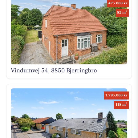
425.000 kr
2
82 m
Vindumvej 54, 8850 Bjerringbro
1.795.000 kr
2
118 m