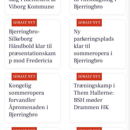
Viborg Kommune
Bjerringbro
LOKALT NYT
LOKALT NYT
Bjerringbro-
Ny
Silkeborg
parkeringsplads
Håndbold klar til
klar til
præsentationskam
sommeropera i
p mod Fredericia
Bjerringbro
LOKALT NYT
LOKALT NYT
Kongelig
Træningskamp i
sommeropera
Them Hallerne:
forvandler
BSH møder
Åpromenaden i
Drammen HK
Bjerringbro