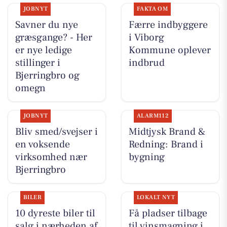
JOBNYT
FAKTA OM
Savner du nye
Færre indbyggere
græsgange? - Her
i Viborg
er nye ledige
Kommune oplever
stillinger i
indbrud
Bjerringbro og
omegn
JOBNYT
ALARM112
Bliv smed/svejser i
Midtjysk Brand &
en voksende
Redning: Brand i
virksomhed nær
bygning
Bjerringbro
BILER
LOKALT NYT
10 dyreste biler til
Få pladser tilbage
salg i nærheden af
til vinsmagning i