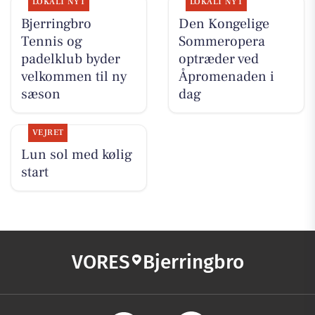
LOKALT NYT
LOKALT NYT
Bjerringbro
Den Kongelige
Tennis og
Sommeropera
padelklub byder
optræder ved
velkommen til ny
Åpromenaden i
sæson
dag
VEJRET
Lun sol med kølig
start
VORES
Bjerringbro