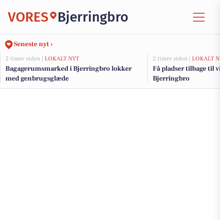
VORES
Bjerringbro
Seneste nyt ›
2 timer siden |
LOKALT NYT
2 timer siden |
LOKALT N
Bagagerumsmarked i Bjerringbro lokker
Få pladser tilbage til
med genbrugsglæde
Bjerringbro