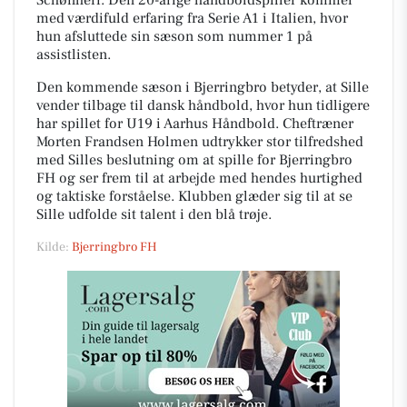
Schønherr. Den 20-årige håndboldspiller kommer
med værdifuld erfaring fra Serie A1 i Italien, hvor
hun afsluttede sin sæson som nummer 1 på
assistlisten.
Den kommende sæson i Bjerringbro betyder, at Sille
vender tilbage til dansk håndbold, hvor hun tidligere
har spillet for U19 i Aarhus Håndbold. Cheftræner
Morten Frandsen Holmen udtrykker stor tilfredshed
med Silles beslutning om at spille for Bjerringbro
FH og ser frem til at arbejde med hendes hurtighed
og taktiske forståelse. Klubben glæder sig til at se
Sille udfolde sit talent i den blå trøje.
Kilde:
Bjerringbro FH