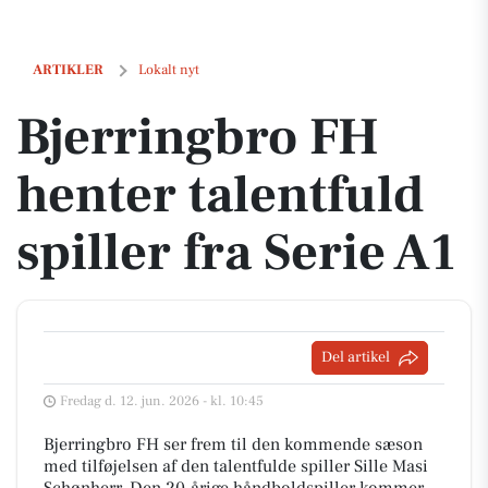
Bjerringbro FH henter talentfuld spiller fra Serie A1
ARTIKLER
Lokalt nyt
Bjerringbro FH
henter talentfuld
spiller fra Serie A1
Del artikel
Fredag d. 12. jun. 2026 - kl. 10:45
Bjerringbro FH ser frem til den kommende sæson
med tilføjelsen af den talentfulde spiller Sille Masi