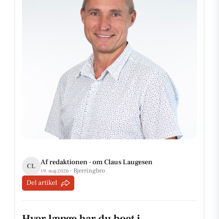
Af redaktionen · om Claus Laugesen
CL
· Bjerringbro
19. maj 2026
Del artikel
Hvor længe har du boet i