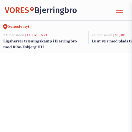
VORES
Bjerringbro
Seneste nyt ›
2 timer siden |
LOKALT NYT
7 timer siden |
VEJRET
Ligaherrer træningskamp i Bjerringbro
Lunt vejr med plads til
mod Ribe-Esbjerg HH