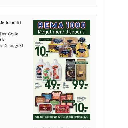
e brød til
 Det Gode
 kr.
en 2. august