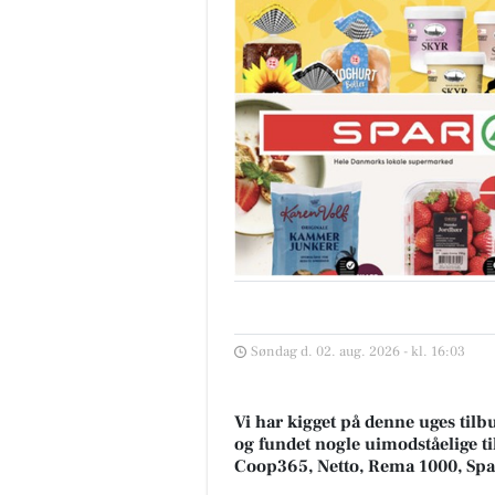
Søndag d. 02. aug. 2026 - kl. 16:03
Vi har kigget på denne uges tilb
og fundet nogle uimodståelige ti
Coop365, Netto, Rema 1000, Sp