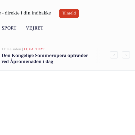
 -
direkte i din indbakke
Tilmeld
SPORT
VEJRET
1 time siden |
LOKALT NYT
5 timer siden |
VE
‹
›
Den Kongelige Sommeropera optræder
Lun sol med 
ved Åpromenaden i dag