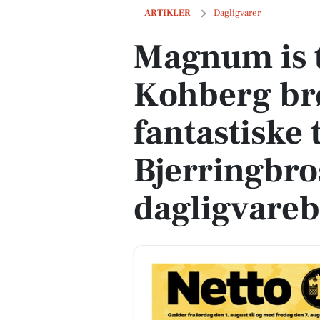
Magnum is til 25 kr. og Kohberg brød til
ARTIKLER
Dagligvarer
Magnum is ti
Kohberg brød
fantastiske 
Bjerringbro
dagligvareb