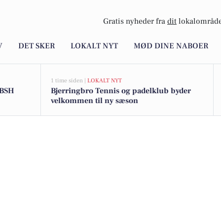
Gratis nyheder fra
dit
lokalområde
V
DET SKER
LOKALT NYT
MØD DINE NABOER
1 time siden |
LOKALT NYT
 BSH
Bjerringbro Tennis og padelklub byder
velkommen til ny sæson