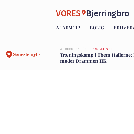
VORES
Bjerringbro
ALARM112
BOLIG
ERHVER
37 minutter siden |
LOKALT NYT
Seneste nyt ›
Træningskamp i Them Hallerne:
møder Drammen HK