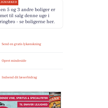
LIGMARKED
n 5 og 3 andre boliger er
et til salg denne uge i
ringbro - se boligerne her.
Send en gratis lykønskning
Opret mindeside
Indsend dit læserbidrag