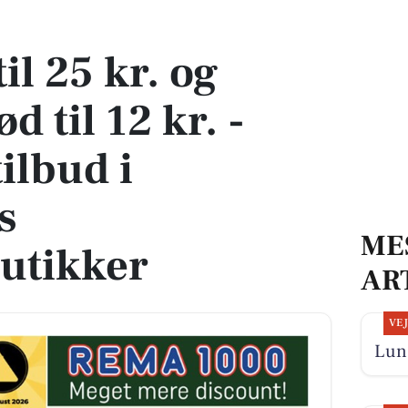
 12 kr. - fantastiske tilbud i Bjerringbros dagligvarebutikker
l 25 kr. og
 til 12 kr. -
tilbud i
s
ME
utikker
AR
VE
Lun 