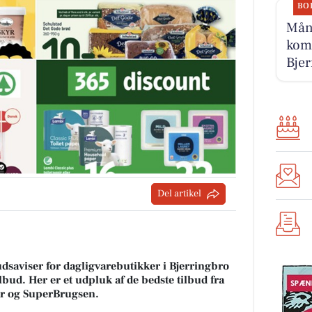
BO
Måne
komm
Bjer
Del artikel
udsaviser for dagligvarebutikker i Bjerringbro
lbud. Her er et udpluk af de bedste tilbud fra
ar og SuperBrugsen.