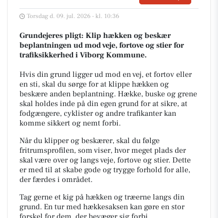
Torsdag d. 09. jul. 2026 - kl. 10:36
Grundejeres pligt: Klip hækken og beskær
beplantningen ud mod veje, fortove og stier for
trafiksikkerhed i Viborg Kommune.
Hvis din grund ligger ud mod en vej, et fortov eller
en sti, skal du sørge for at klippe hækken og
beskære anden beplantning. Hække, buske og grene
skal holdes inde på din egen grund for at sikre, at
fodgængere, cyklister og andre trafikanter kan
komme sikkert og nemt forbi.
Når du klipper og beskærer, skal du følge
fritrumsprofilen, som viser, hvor meget plads der
skal være over og langs veje, fortove og stier. Dette
er med til at skabe gode og trygge forhold for alle,
der færdes i området.
Tag gerne et kig på hækken og træerne langs din
grund. En tur med hækkesaksen kan gøre en stor
forskel for dem, der bevæger sig forbi.