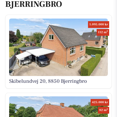
BJERRINGBRO
1.095.000 kr
2
112 m
Skibelundvej 20, 8850 Bjerringbro
425.000 kr
2
82 m