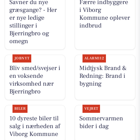
Savner du nye
Færre indbyggere
græsgange? - Her
i Viborg
er nye ledige
Kommune oplever
stillinger i
indbrud
Bjerringbro og
omegn
JOBNYT
ALARM112
Bliv smed/svejser i
Midtjysk Brand &
en voksende
Redning: Brand i
virksomhed nær
bygning
Bjerringbro
BILER
VEJRET
10 dyreste biler til
Sommervarmen
salg i nærheden af
bider i dag
Viborg Kommune