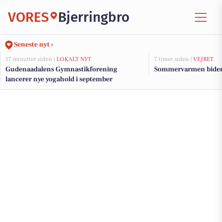
VORES
Bjerringbro
Seneste nyt ›
17 minutter siden |
LOKALT NYT
7 timer siden |
VEJRET
Gudenaadalens Gymnastikforening
Sommervarmen bider 
lancerer nye yogahold i september