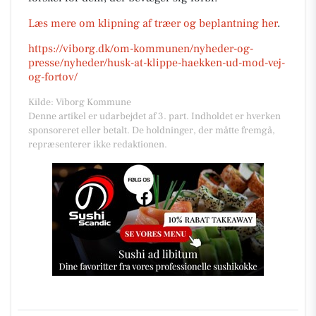
Læs mere om klipning af træer og beplantning her
.
https://viborg.dk/om-kommunen/nyheder-og-
presse/nyheder/husk-at-klippe-haekken-ud-mod-vej-
og-fortov/
Kilde: Viborg Kommune
Denne artikel er udarbejdet af 3. part. Indholdet er hverken
sponsoreret eller betalt. De holdninger, der måtte fremgå,
repræsenterer ikke redaktionen.