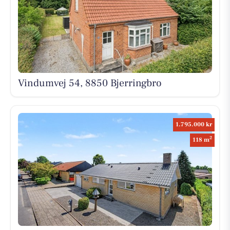
Vindumvej 54, 8850 Bjerringbro
1.795.000 kr
2
118 m