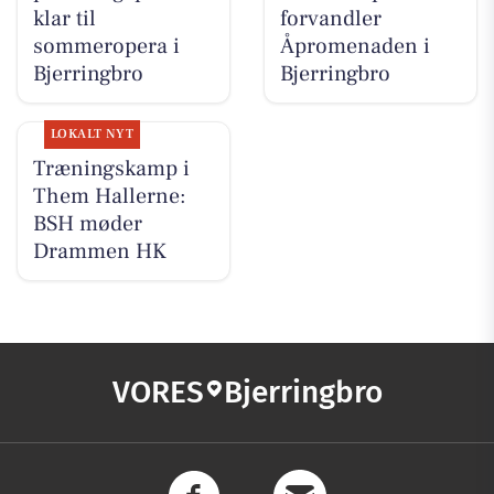
klar til
forvandler
sommeropera i
Åpromenaden i
Bjerringbro
Bjerringbro
LOKALT NYT
Træningskamp i
Them Hallerne:
BSH møder
Drammen HK
VORES
Bjerringbro