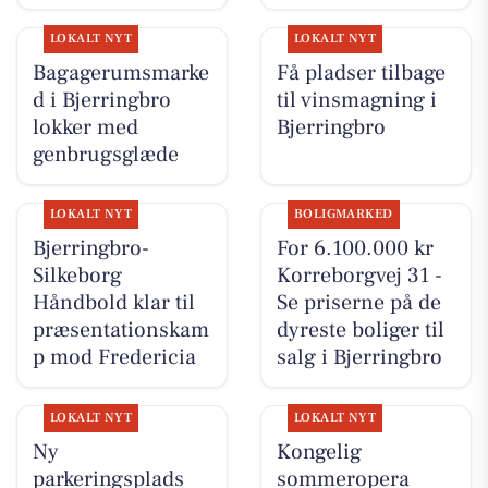
LOKALT NYT
LOKALT NYT
Bagagerumsmarke
Få pladser tilbage
d i Bjerringbro
til vinsmagning i
lokker med
Bjerringbro
genbrugsglæde
LOKALT NYT
BOLIGMARKED
Bjerringbro-
For 6.100.000 kr
Silkeborg
Korreborgvej 31 -
Håndbold klar til
Se priserne på de
præsentationskam
dyreste boliger til
p mod Fredericia
salg i Bjerringbro
LOKALT NYT
LOKALT NYT
Ny
Kongelig
parkeringsplads
sommeropera