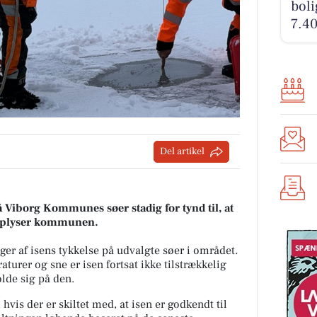
boli
7.40
Del artikel
på Viborg Kommunes søer stadig for tynd til, at
, oplyser kommunen.
r af isens tykkelse på udvalgte søer i området.
aturer og sne er isen fortsat ikke tilstrækkelig
holde sig på den.
 hvis der er skiltet med, at isen er godkendt til