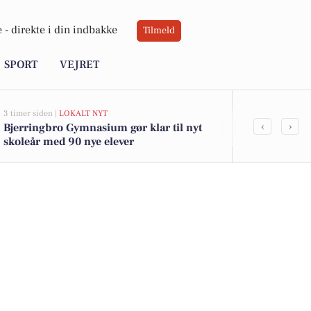
 -
direkte i din indbakke
Tilmeld
SPORT
VEJRET
3 timer siden |
LOKALT NYT
10 timer siden |
L
‹
›
Bjerringbro Gymnasium gør klar til nyt
Ligaherrer 
skoleår med 90 nye elever
mod Ribe-E