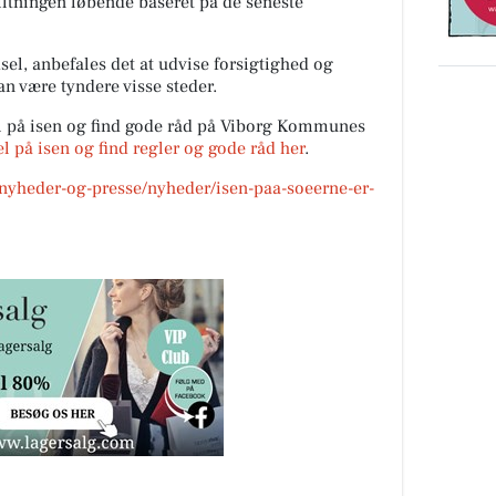
ltningen løbende baseret på de seneste
dsel, anbefales det at udvise forsigtighed og
an være tyndere visse steder.
l på isen og find gode råd på Viborg Kommunes
 på isen og find regler og gode råd her
.
yheder-og-presse/nyheder/isen-paa-soeerne-er-