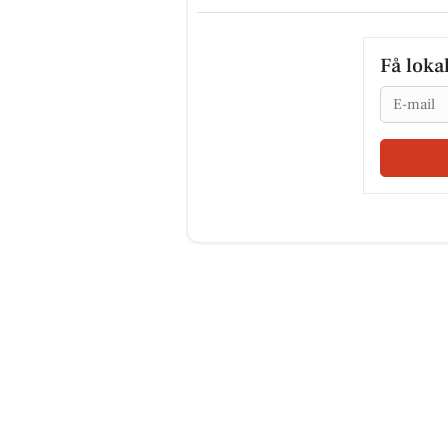
Få loka
Email