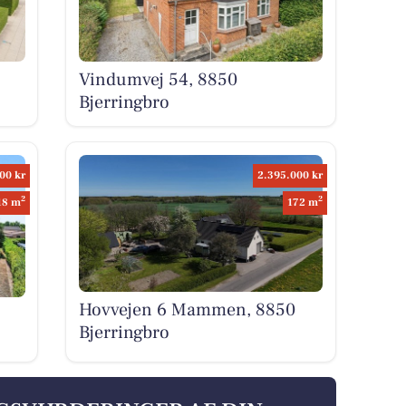
Vindumvej 54, 8850
Bjerringbro
00 kr
2.395.000 kr
2
2
18 m
172 m
Hovvejen 6 Mammen, 8850
Bjerringbro