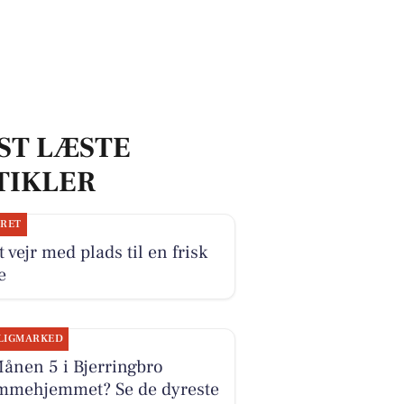
ST LÆSTE
TIKLER
JRET
 vejr med plads til en frisk
e
LIGMARKED
ånen 5 i Bjerringbro
mmehjemmet? Se de dyreste