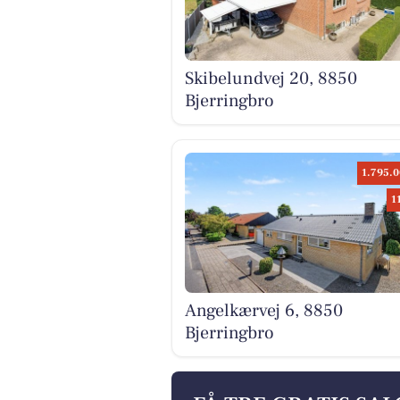
Skibelundvej 20, 8850
Bjerringbro
1.795.0
1
Angelkærvej 6, 8850
Bjerringbro