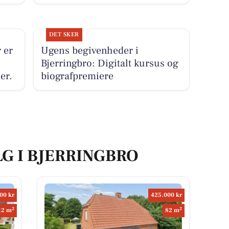
DET SKER
 er
Ugens begivenheder i
i
Bjerringbro: Digitalt kursus og
er.
biografpremiere
LG I BJERRINGBRO
00 kr
425.000 kr
2
2
12 m
82 m