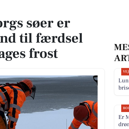
il færdsel efter flere dages frost
orgs søer er
ynd til færdsel
ME
dages frost
AR
VE
Lunt
bris
BO
Er M
drø