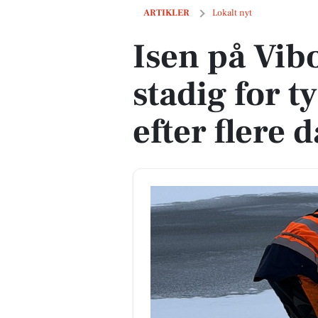
Isen på Viborgs søer er stadig for tynd t
ARTIKLER
Lokalt nyt
Isen på Vib
stadig for t
efter flere 