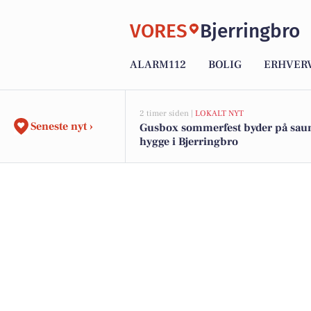
VORES
Bjerringbro
ALARM112
BOLIG
ERHVER
2 timer siden |
LOKALT NYT
Seneste nyt ›
Gusbox sommerfest byder på sau
hygge i Bjerringbro