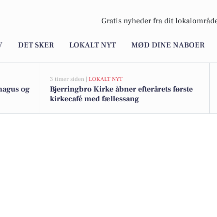
Gratis nyheder fra
dit
lokalområde
V
DET SKER
LOKALT NYT
MØD DINE NABOER
3 timer siden |
LOKALT NYT
nagus og
Bjerringbro Kirke åbner efterårets første
kirkecafé med fællessang