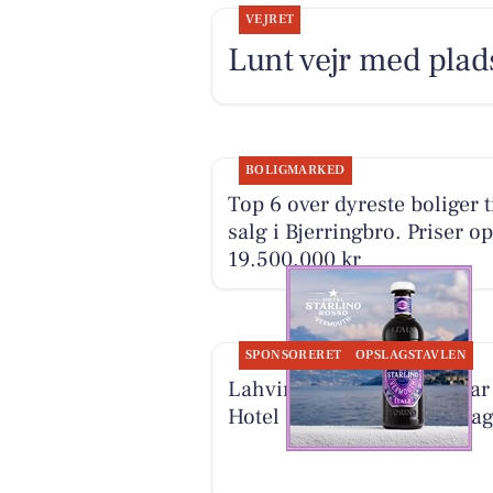
VEJRET
Lunt vejr med plads
BOLIGMARKED
Top 6 over dyreste boliger t
salg i Bjerringbro. Priser op 
19.500.000 kr
SPONSORERET
OPSLAGSTAVLEN
Lahvino Wine & Spirits har
Hotel Starlino tilbage på la