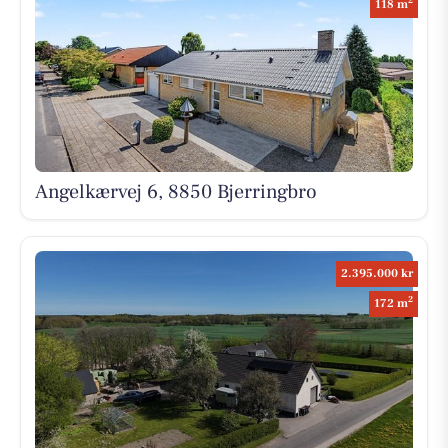
2
118 m
Angelkærvej 6, 8850 Bjerringbro
2.395.000 kr
2
172 m