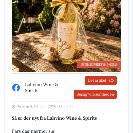
Del artikel
Lahvino Wine &
Spirits
Besøg virksomheden
Onsdag d. 03. jun. 2026 - kl. 08:18
Så er der nyt fra Lahvino Wine & Spirits
Fars dag nærmer sig