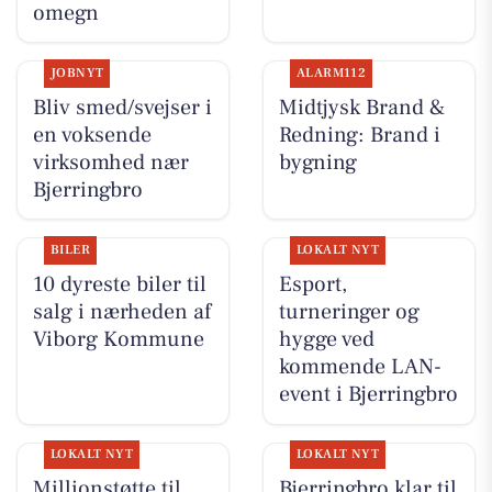
omegn
JOBNYT
ALARM112
Bliv smed/svejser i
Midtjysk Brand &
en voksende
Redning: Brand i
virksomhed nær
bygning
Bjerringbro
BILER
LOKALT NYT
10 dyreste biler til
Esport,
salg i nærheden af
turneringer og
Viborg Kommune
hygge ved
kommende LAN-
event i Bjerringbro
LOKALT NYT
LOKALT NYT
Millionstøtte til
Bjerringbro klar til