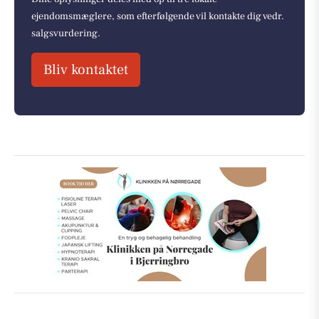
ejendomsmæglere, som efterfølgende vil kontakte dig vedr.
salgsvurdering.
Bliv kontaktet