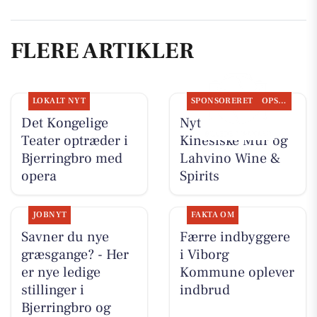
FLERE ARTIKLER
LOKALT NYT
SPONSORERET
OPSLAGSTAVLEN
Det Kongelige
Nyt fra Den
Teater optræder i
Kinesiske Mur og
Bjerringbro med
Lahvino Wine &
opera
Spirits
JOBNYT
FAKTA OM
Savner du nye
Færre indbyggere
græsgange? - Her
i Viborg
er nye ledige
Kommune oplever
stillinger i
indbrud
Bjerringbro og