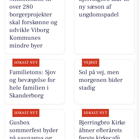
over 280
ny sæson af
borgerprojekter
ungdomspadel
skal forskønne og
udvikle Viborg
Kommunes
mindre byer
LOKALT NYT
VEJRET
Familietons: Sjov
Sol på vej, men
og bevægelse for
morgenen bider
hele familien i
stadig
Skanderborg
LOKALT NYT
LOKALT NYT
Gusbox
Bjerringbro Kirke
sommerfest byder
åbner efterårets
på saunagus og
første kirkecafé