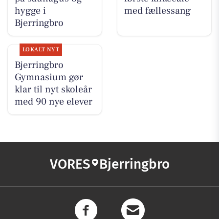
hygge i
med fællessang
Bjerringbro
LOKALT NYT
Bjerringbro
Gymnasium gør
klar til nyt skoleår
med 90 nye elever
VORES
Bjerringbro