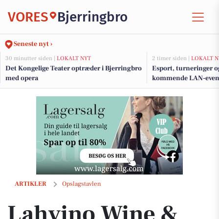
VORES
Bjerringbro
Seneste nyt ›
30 minutter siden |
LOKALT NYT
2 timer siden |
LOKALT N
Det Kongelige Teater optræder i Bjerringbro
Esport, turneringer o
med opera
kommende LAN-event 
Lahvino Wine & Spirits sammensætter farsdagsgaver efter ønsker og
ARTIKLER
Opslagstavlen
Lahvino Wine &