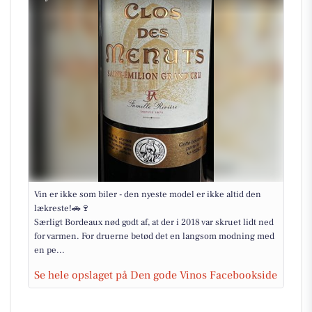
Vin er ikke som biler - den nyeste model er ikke altid den
lækreste!🚗🍷
Særligt Bordeaux nød godt af, at der i 2018 var skruet lidt ned
for varmen. For druerne betød det en langsom modning med
en pe...
Se hele opslaget på Den gode Vinos Facebookside