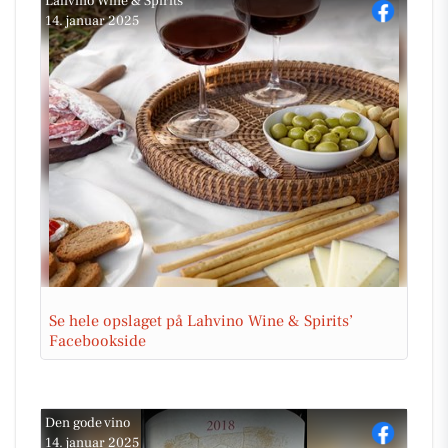
Lahvino Wine & Spirits
14. januar 2025
Se hele opslaget på Lahvino Wine & Spirits’
Facebookside
Den gode vino
14. januar 2025