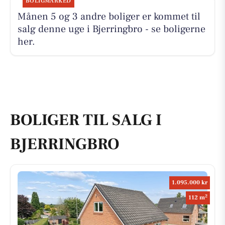
BOLIGMARKED
Månen 5 og 3 andre boliger er kommet til
salg denne uge i Bjerringbro - se boligerne
her.
BOLIGER TIL SALG I
BJERRINGBRO
1.095.000 kr
2
112 m