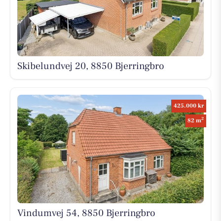
Skibelundvej 20, 8850 Bjerringbro
425.000 kr
2
82 m
Vindumvej 54, 8850 Bjerringbro