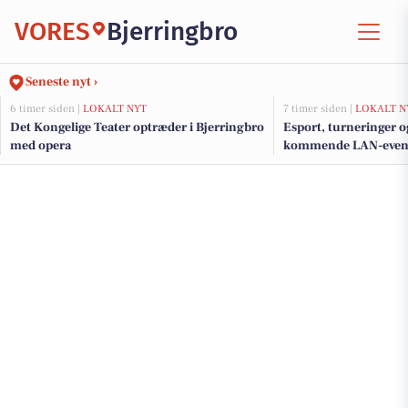
VORES
Bjerringbro
Seneste nyt ›
6 timer siden |
LOKALT NYT
7 timer siden |
LOKALT N
Det Kongelige Teater optræder i Bjerringbro
Esport, turneringer o
med opera
kommende LAN-event 