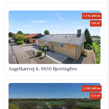
1.795.000 kr
2
118 m
Angelkærvej 6, 8850 Bjerringbro
2.395.000 kr
2
172 m