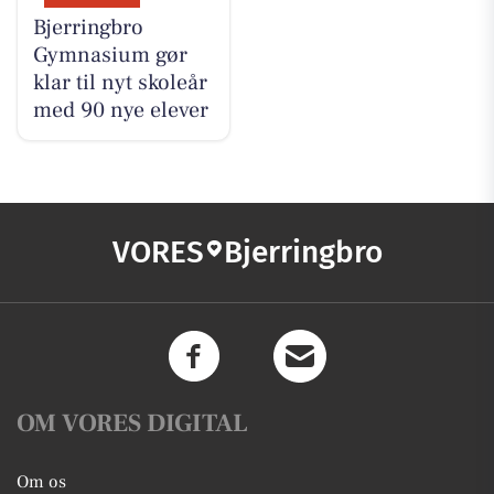
Bjerringbro
Gymnasium gør
klar til nyt skoleår
med 90 nye elever
VORES
Bjerringbro
OM VORES DIGITAL
Om os