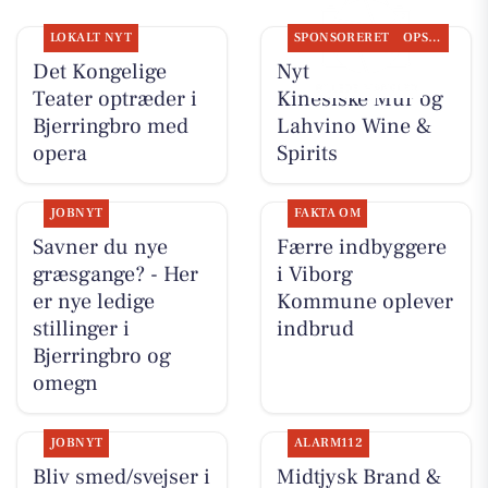
LOKALT NYT
SPONSORERET
OPSLAGSTAVLEN
Det Kongelige
Nyt fra Den
Teater optræder i
Kinesiske Mur og
Bjerringbro med
Lahvino Wine &
opera
Spirits
JOBNYT
FAKTA OM
Savner du nye
Færre indbyggere
græsgange? - Her
i Viborg
er nye ledige
Kommune oplever
stillinger i
indbrud
Bjerringbro og
omegn
JOBNYT
ALARM112
Bliv smed/svejser i
Midtjysk Brand &