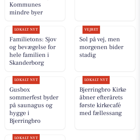
Kommunes
mindre byer
LOKALT NYT
VEJRET
Familietons: Sjov
Sol på vej, men
og bevægelse for
morgenen bider
hele familien i
stadig
Skanderborg
LOKALT NYT
LOKALT NYT
Gusbox
Bjerringbro Kirke
sommerfest byder
åbner efterårets
på saunagus og
første kirkecafé
hygge i
med fællessang
Bjerringbro
LOKALT NYT