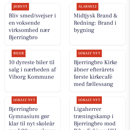
JOBNYT
ALARM112
Bliv smed/svejser i
Midtjysk Brand &
en voksende
Redning: Brand i
virksomhed nær
bygning
Bjerringbro
BILER
LOKALT NYT
10 dyreste biler til
Bjerringbro Kirke
salg i nærheden af
åbner efterårets
Viborg Kommune
første kirkecafé
med fællessang
LOKALT NYT
LOKALT NYT
Bjerringbro
Ligaherrer
Gymnasium gør
træningskamp i
klar til nyt skoleår
Bjerringbro mod