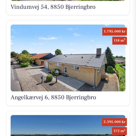
Vindumvej 54, 8850 Bjerringbro
1.795.000 kr
2
118 m
Angelkærvej 6, 8850 Bjerringbro
2.395.000 kr
2
172 m