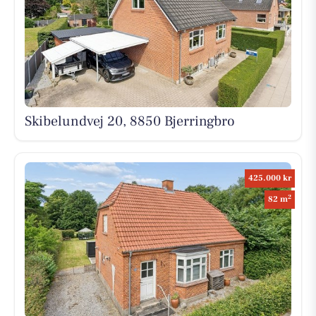
Skibelundvej 20, 8850 Bjerringbro
425.000 kr
2
82 m