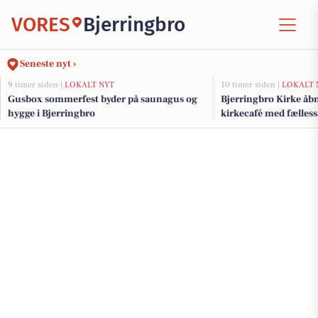
VORES
Bjerringbro
Seneste nyt ›
9 timer siden |
LOKALT NYT
10 timer siden |
LOKALT 
Gusbox sommerfest byder på saunagus og
Bjerringbro Kirke åbn
hygge i Bjerringbro
kirkecafé med fælles