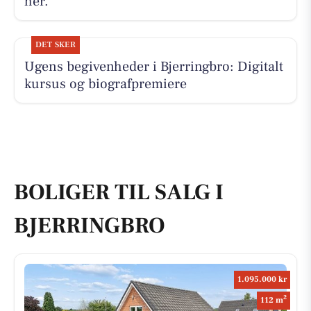
her.
DET SKER
Ugens begivenheder i Bjerringbro: Digitalt
kursus og biografpremiere
BOLIGER TIL SALG I
BJERRINGBRO
1.095.000 kr
2
112 m