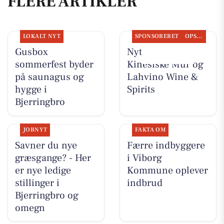
FLERE ARTIKLER
LOKALT NYT
SPONSORERET
OPSLAGSTAVLEN
Gusbox
Nyt fra Den
sommerfest byder
Kinesiske Mur og
på saunagus og
Lahvino Wine &
hygge i
Spirits
Bjerringbro
JOBNYT
FAKTA OM
Savner du nye
Færre indbyggere
græsgange? - Her
i Viborg
er nye ledige
Kommune oplever
stillinger i
indbrud
Bjerringbro og
omegn