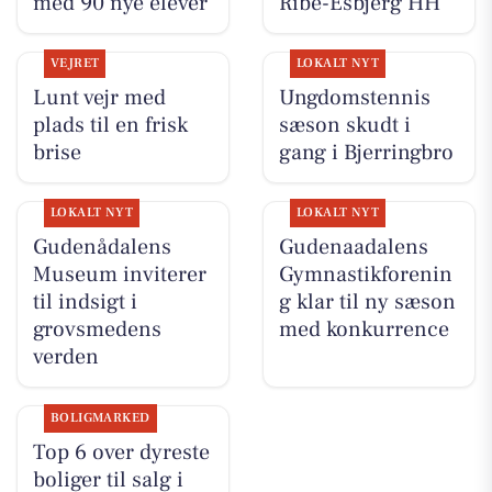
med 90 nye elever
Ribe-Esbjerg HH
VEJRET
LOKALT NYT
Lunt vejr med
Ungdomstennis
plads til en frisk
sæson skudt i
brise
gang i Bjerringbro
LOKALT NYT
LOKALT NYT
Gudenådalens
Gudenaadalens
Museum inviterer
Gymnastikforenin
til indsigt i
g klar til ny sæson
grovsmedens
med konkurrence
verden
BOLIGMARKED
Top 6 over dyreste
boliger til salg i