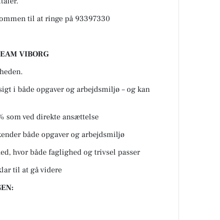
taler.
kommen til at ringe på 93397330
TEAM VIBORG
mheden.
dsigt i både opgaver og arbejdsmiljø – og kan
0% som ved direkte ansættelse
kender både opgaver og arbejdsmiljø
d, hvor både faglighed og trivsel passer
lar til at gå videre
EN: