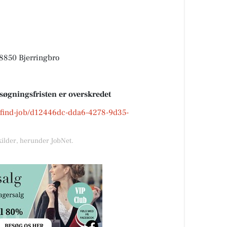
 8850 Bjerringbro
nsøgningsfristen er overskredet
dk/find-job/d12446dc-dda6-4278-9d35-
kilder, herunder JobNet.