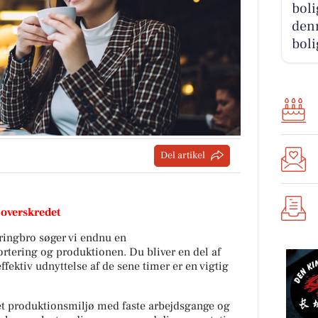
boli
denn
boli
Del artikel
 overskredet
rringbro søger vi endnu en
rtering og produktionen. Du bliver en del af
fektiv udnyttelse af de sene timer er en vigtig
ret produktionsmiljø med faste arbejdsgange og