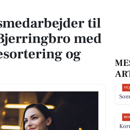
 Bjerringbro med fokus på presortering og logistik
medarbejder til
 Bjerringbro med
esortering og
ME
AR
VE
Som
BO
Korr