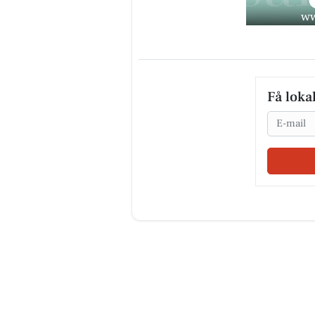
Få loka
Email