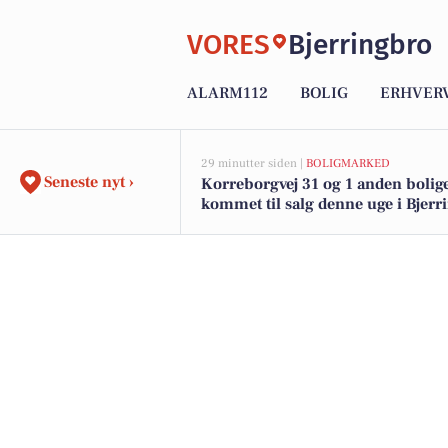
VORES
Bjerringbro
ALARM112
BOLIG
ERHVER
29 minutter siden |
BOLIGMARKED
Seneste nyt ›
Korreborgvej 31 og 1 anden bolige
kommet til salg denne uge i Bjerr
se boligerne her.