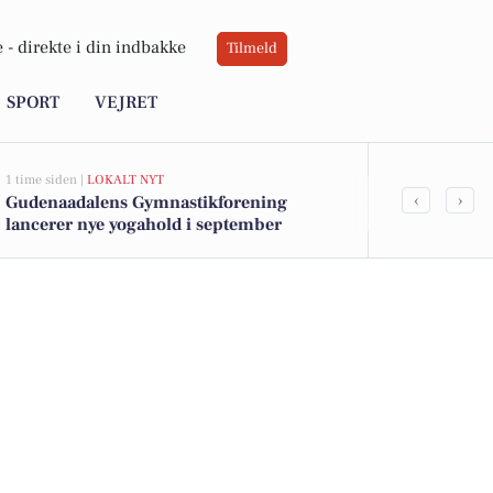
 -
direkte i din indbakke
Tilmeld
SPORT
VEJRET
1 time siden |
LOKALT NYT
8 timer siden |
VE
‹
›
Gudenaadalens Gymnastikforening
Sommervarme
lancerer nye yogahold i september