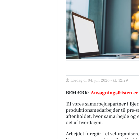
Lørdag d. 04. jul. 2026 - kl. 12:29
BEMÆRK:
Ansøgningsfristen er
Til vores samarbejdspartner i Bje
produktionsmedarbejder til pre-so
aftenholdet, hvor samarbejde og ef
del af hverdagen.
Arbejdet foregår i et velorganise