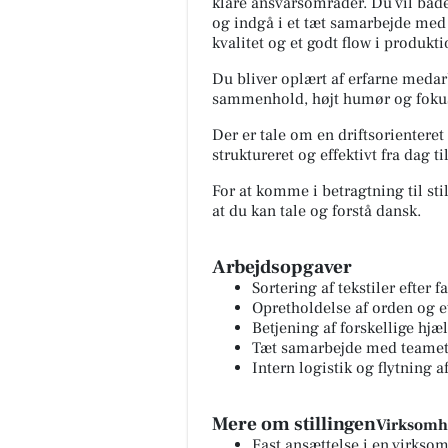
klare ansvarsområder. Du vil båd
og indgå i et tæt samarbejde med 
kvalitet og et godt flow i produkt
Du bliver oplært af erfarne medar
sammenhold, højt humør og fokus p
Der er tale om en driftsorienteret
struktureret og effektivt fra dag ti
For at komme i betragtning til stil
at du kan tale og forstå dansk.
Arbejdsopgaver
Sortering af tekstiler efter f
Opretholdelse af orden og et
Betjening af forskellige h
Tæt samarbejde med teamet
Intern logistik og flytning a
Mere om stillingen
Virksomhe
Fast ansættelse i en virkso