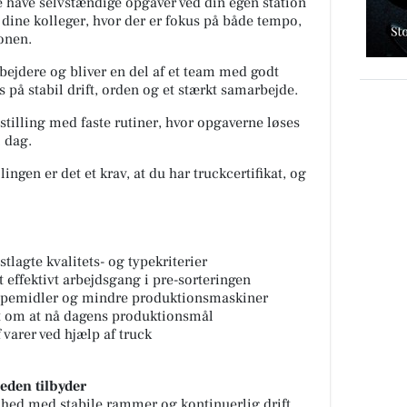
e have selvstændige opgaver ved din egen station
dine kolleger, hvor der er fokus på både tempo,
ionen.
bejdere og bliver en del af et team med godt
å stabil drift, orden og et stærkt samarbejde.
 stilling med faste rutiner, hvor opgaverne løses
l dag.
lingen er det et krav, at du har truckcertifikat, og
astlagte kvalitets- og typekriterier
 effektivt arbejdsgang i pre-sorteringen
jælpemidler og mindre produktionsmaskiner
 om at nå dagens produktionsmål
f varer ved hjælp af truck
den tilbyder
mhed med stabile rammer og kontinuerlig drift