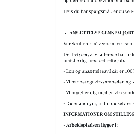
og derfor afholder vi løbende sam
Hvis du har spørgsmål, er du vel
💡
ANSÆTTELSE GENNEM JOB
Vi rekrutterer på vegne af virkso
Det betyder, at vi allerede har in
matche dig med det rette job.
- Løn og ansættelsesvilkår er 10
- Vi har besøgt virksomheden og 
- Vi matcher dig med en virksomhe
- Du er anonym, indtil du selv er k
INFORMATIONER OM STILLING
- Arbejdspladsen ligger i: