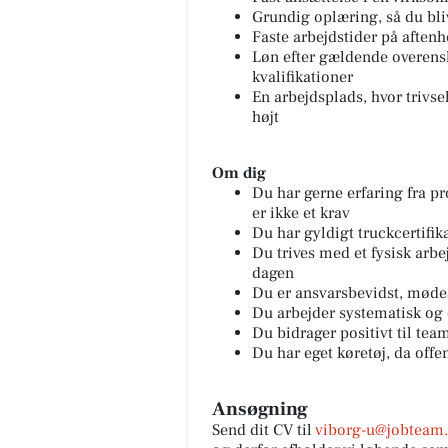
Grundig oplæring, så du bli
Faste arbejdstider på aftenh
Løn efter gældende overen
kvalifikationer
En arbejdsplads, hvor trivs
højt
Om dig
Du har gerne erfaring fra pr
er ikke et krav
Du har gyldigt truckcertifik
Du trives med et fysisk arbe
dagen
Du er ansvarsbevidst, mødes
Du arbejder systematisk og e
Du bidrager positivt til team
Du har eget køretøj, da offe
Ansøgning
Send dit CV til
viborg-u@jobteam