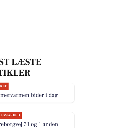
ST LÆSTE
TIKLER
JRET
mervarmen bider i dag
LIGMARKED
eborgvej 31 og 1 anden