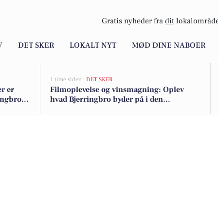
Gratis nyheder fra
dit
lokalområde
V
DET SKER
LOKALT NYT
MØD DINE NABOER
1 time siden |
DET SKER
r er
Filmoplevelse og vinsmagning: Oplev
ingbro -
hvad Bjerringbro byder på i den
kommende uge