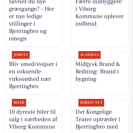
Savner du nye
Færre indbyggere
græsgange? - Her
i Viborg
er nye ledige
Kommune oplever
stillinger i
indbrud
Bjerringbro og
omegn
JOBNYT
ALARM112
Bliv smed/svejser i
Midtjysk Brand &
en voksende
Redning: Brand i
virksomhed nær
bygning
Bjerringbro
BILER
LOKALT NYT
10 dyreste biler til
Det Kongelige
salg i nærheden af
Teater optræder i
Viborg Kommune
Bjerringbro med