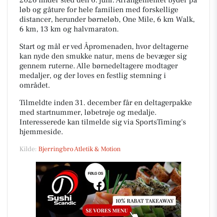
2026 finder sted den 6. juni. Arrangementet byder på
løb og gåture for hele familien med forskellige
distancer, herunder børneløb, One Mile, 6 km Walk,
6 km, 13 km og halvmaraton.
Start og mål er ved Åpromenaden, hvor deltagerne
kan nyde den smukke natur, mens de bevæger sig
gennem ruterne. Alle børnedeltagere modtager
medaljer, og der loves en festlig stemning i
området.
Tilmeldte inden 31. december får en deltagerpakke
med startnummer, løbetrøje og medalje.
Interesserede kan tilmelde sig via SportsTiming's
hjemmeside.
Kilde:
Bjerringbro Atletik & Motion