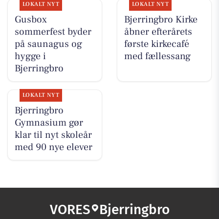
LOKALT NYT
LOKALT NYT
Gusbox
Bjerringbro Kirke
sommerfest byder
åbner efterårets
på saunagus og
første kirkecafé
hygge i
med fællessang
Bjerringbro
LOKALT NYT
Bjerringbro
Gymnasium gør
klar til nyt skoleår
med 90 nye elever
VORES
Bjerringbro