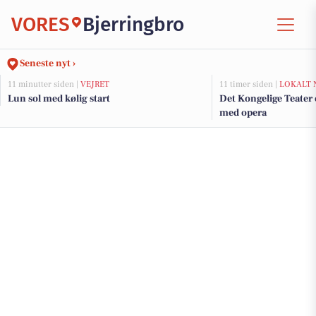
VORES
Bjerringbro
Seneste nyt ›
11 minutter siden |
VEJRET
11 timer siden |
LOKALT 
Lun sol med kølig start
Det Kongelige Teater 
med opera