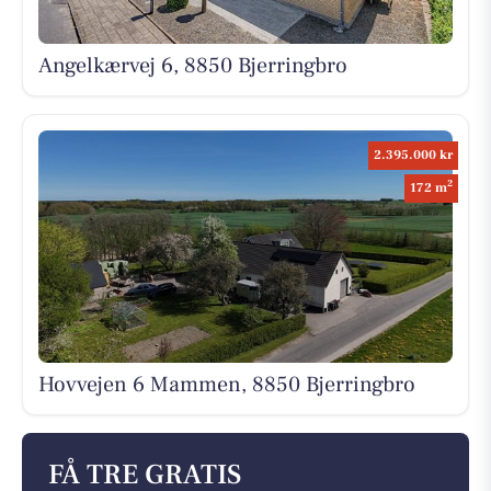
Angelkærvej 6, 8850 Bjerringbro
2.395.000 kr
2
172 m
Hovvejen 6 Mammen, 8850 Bjerringbro
FÅ TRE GRATIS