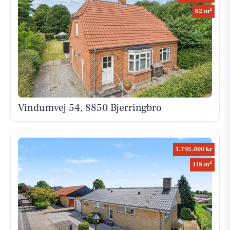
2
82 m
Vindumvej 54, 8850 Bjerringbro
1.795.000 kr
2
118 m