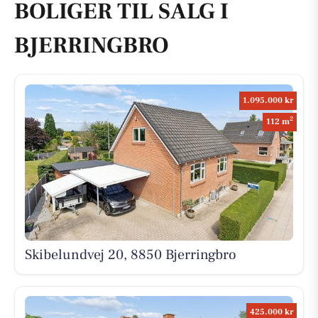
BOLIGER TIL SALG I
BJERRINGBRO
1.095.000 kr
2
112 m
Skibelundvej 20, 8850 Bjerringbro
425.000 kr