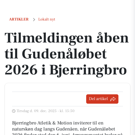
Tilmeldingen åben til Gudenåløbet 2026 i Bjerringbro
ARTIKLER
Lokalt nyt
Tilmeldingen åben
til Gudenåløbet
2026 i Bjerringbro
Del artikel
Tirsdag d. 09. dec. 2025 - kl. 15:50
Bjerringbro Atletik & Motion inviterer til en
naturskøn dag langs Gudenåen, når Gudenåløbet