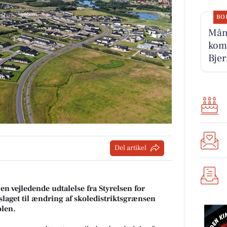
BO
Måne
komm
Bjer
Del artikel
vejledende udtalelse fra Styrelsen for
laget til ændring af skoledistriktsgrænsen
len.