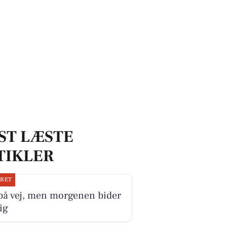
ST LÆSTE
TIKLER
JRET
på vej, men morgenen bider
ig