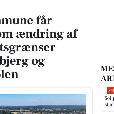
ring af skoledistriktsgrænser mellem Arnbjerg og Møllehøjskolen
mune får
om ændring af
ktsgrænser
bjerg og
ME
olen
AR
VE
Sol 
stad