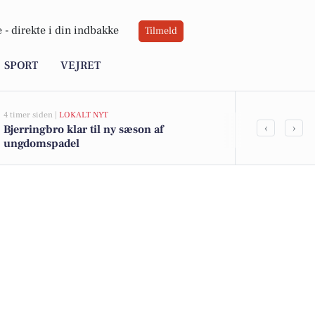
 -
direkte i din indbakke
Tilmeld
SPORT
VEJRET
4 timer siden |
LOKALT NYT
5 timer siden |
LO
‹
›
Bjerringbro klar til ny sæson af
Familietons:
ungdomspadel
familien i S