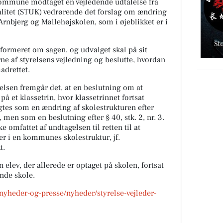
ommune modtaget en vejledende udtalelse fra
alitet (STUK) vedrørende det forslag om ændring
rnbjerg og Møllehøjskolen, som i øjeblikket er i
ormeret om sagen, og udvalget skal på sit
e af styrelsens vejledning og beslutte, hvordan
adrettet.
relsen fremgår det, at en beslutning om at
 på et klassetrin, hvor klassetrinnet fortsat
gtes som en ændring af skolestrukturen efter
2, men som en beslutning efter § 40, stk. 2, nr. 3.
 omfattet af undtagelsen til retten til at
er i en kommunes skolestruktur, jf.
t.
 elev, der allerede er optaget på skolen, fortsat
ende skole.
yheder-og-presse/nyheder/styrelse-vejleder-