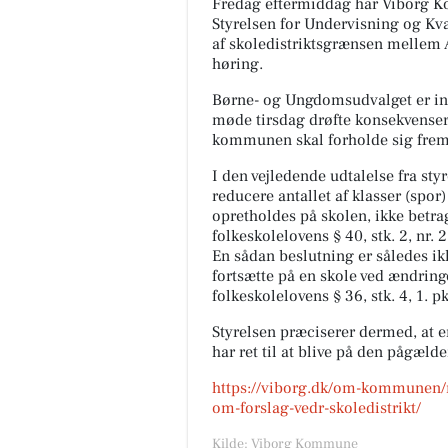
Fredag eftermiddag har Viborg K
Styrelsen for Undervisning og Kv
af skoledistriktsgrænsen mellem A
høring.
Børne- og Ungdomsudvalget er inf
møde tirsdag drøfte konsekvensern
kommunen skal forholde sig frem
I den vejledende udtalelse fra sty
reducere antallet af klasser (spor)
opretholdes på skolen, ikke betra
folkeskolelovens § 40, stk. 2, nr. 
En sådan beslutning er således ikke
fortsætte på en skole ved ændring
folkeskolelovens § 36, stk. 4, 1. pk
Styrelsen præciserer dermed, at en
har ret til at blive på den pågæld
https://viborg.dk/om-kommunen/n
om-forslag-vedr-skoledistrikt/
Kilde: Viborg Kommune