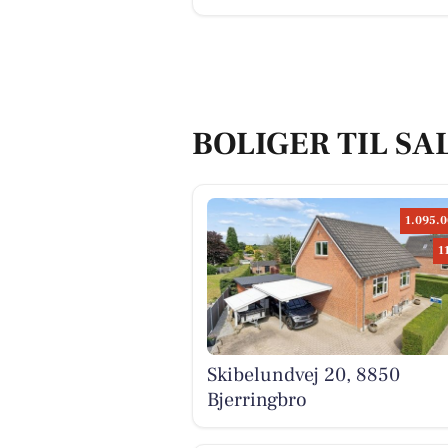
BOLIGER TIL SA
1.095.0
1
Skibelundvej 20, 8850
Bjerringbro