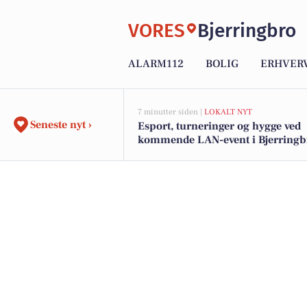
VORES
Bjerringbro
ALARM112
BOLIG
ERHVER
7 minutter siden |
LOKALT NYT
Seneste nyt ›
Esport, turneringer og hygge ved
kommende LAN-event i Bjerringb