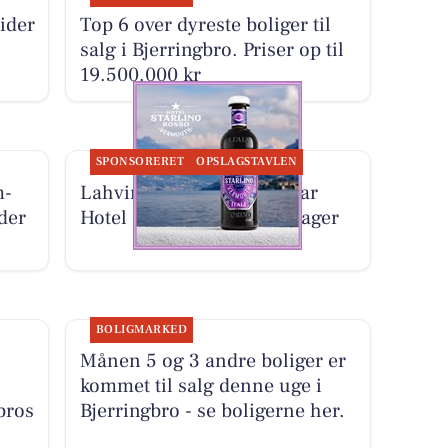
ider
Top 6 over dyreste boliger til
salg i Bjerringbro. Priser op til
19.500.000 kr
SPONSORERET
OPSLAGSTAVLEN
m-
Lahvino Wine & Spirits har
der
Hotel Starlino tilbage på lager
BOLIGMARKED
Månen 5 og 3 andre boliger er
kommet til salg denne uge i
gbros
Bjerringbro - se boligerne her.