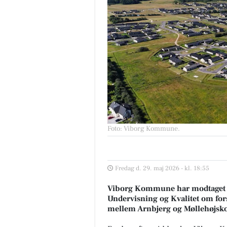
Foto: Viborg Kommune
.
Fredag d. 29. maj 2026 - kl. 18:55
Viborg Kommune har modtaget en 
Undervisning og Kvalitet om fors
mellem Arnbjerg og Møllehøjsko