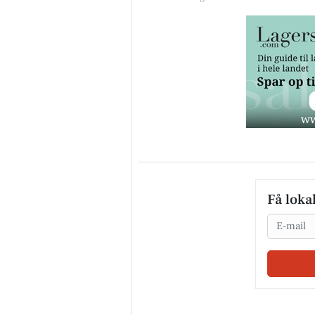
Få loka
Email