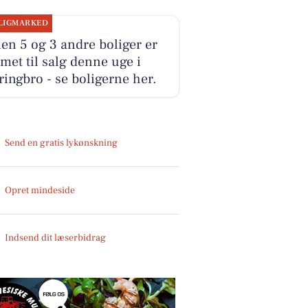
LIGMARKED
n 5 og 3 andre boliger er
et til salg denne uge i
ringbro - se boligerne her.
Send en gratis lykønskning
Opret mindeside
Indsend dit læserbidrag