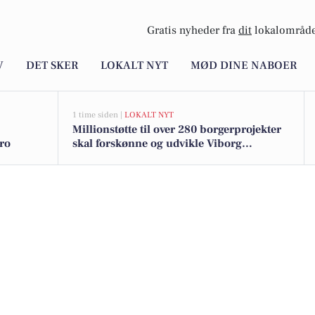
Gratis nyheder fra
dit
lokalområde
V
DET SKER
LOKALT NYT
MØD DINE NABOER
1 time siden |
LOKALT NYT
Millionstøtte til over 280 borgerprojekter
ro
skal forskønne og udvikle Viborg
Kommunes mindre byer