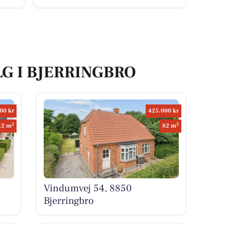
LG I BJERRINGBRO
00 kr
425.000 kr
2
2
12 m
82 m
Vindumvej 54, 8850
Bjerringbro