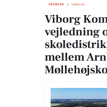
Viborg Kommune får vejledning om ænd
ARTIKLER
Lokalt nyt
Viborg Kom
vejledning 
skoledistri
mellem Arn
Møllehøjsk