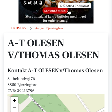
A-T OLESEN v/Thomas Olesen
ERHVERV
Øvrige i Bjerringbro
A-T OLESEN
V/THOMAS OLESEN
Kontakt A-T OLESEN v/Thomas Olesen
Skibelundvej 76
8850 Bjerringbro
CVR: 39213796
+
−