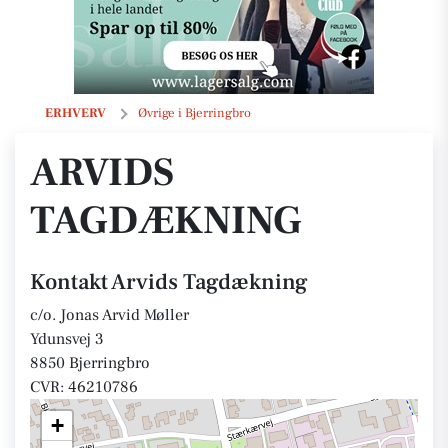
Arvids Tagdækning
ERHVERV
Øvrige i Bjerringbro
ARVIDS
TAGDÆKNING
Kontakt Arvids Tagdækning
c/o. Jonas Arvid Møller
Ydunsvej 3
8850 Bjerringbro
CVR: 46210786
+