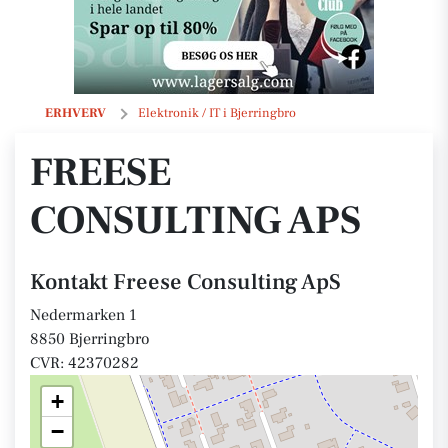
Freese Consulting ApS
ERHVERV
Elektronik / IT i Bjerringbro
FREESE
CONSULTING APS
Kontakt Freese Consulting ApS
Nedermarken 1
8850 Bjerringbro
CVR: 42370282
+
−