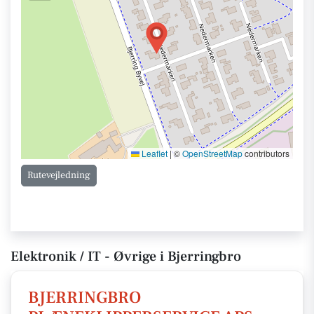
Leaflet
|
©
OpenStreetMap
contributors
Rutevejledning
Elektronik / IT - Øvrige i Bjerringbro
BJERRINGBRO