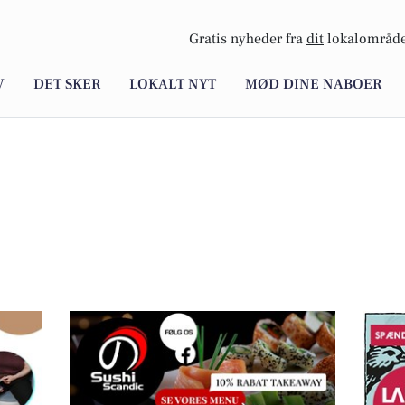
Gratis nyheder fra
dit
lokalområde
V
DET SKER
LOKALT NYT
MØD DINE NABOER