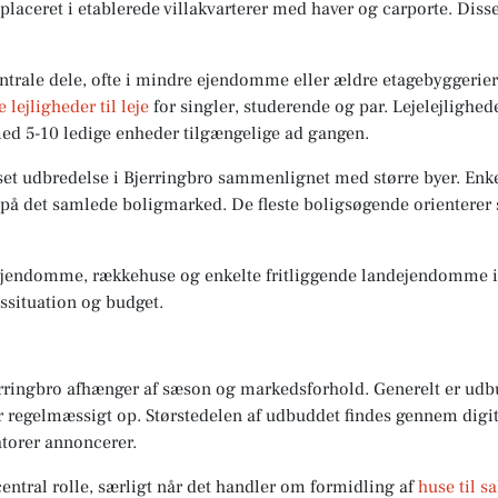
 placeret i etablerede villakvarterer med haver og carporte. Disse
entrale dele, ofte i mindre ejendomme eller ældre etagebyggerie
e lejligheder til leje
for singler, studerende og par. Lejelejlighede
ed 5-10 ledige enheder tilgængelige ad gangen.
set udbredelse i Bjerringbro sammenlignet med større byer. Enke
å det samlede boligmarked. De fleste boligsøgende orienterer s
jendomme, rækkehuse og enkelte fritliggende landejendomme i 
vssituation og budget.
jerringbro afhænger af sæson og markedsforhold. Generelt er ud
regelmæssigt op. Størstedelen af udbuddet findes gennem digita
atorer annoncerer.
ntral rolle, særligt når det handler om formidling af
huse til sa