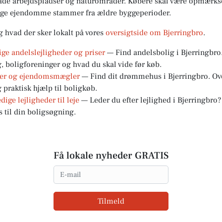
 både arbejdspladser og naturområder. Købere skal være opmæ
nge ejendomme stammer fra ældre byggeperioder.
g hvad der sker lokalt på vores
oversigtside om Bjerringbro
.
ige andelslejligheder og priser
— Find andelsbolig i Bjerringbro.
g, boligforeninger og hvad du skal vide før køb.
llaer og ejendomsmægler
— Find dit drømmehus i Bjerringbro. Overs
raktisk hjælp til boligkøb.
dige lejligheder til leje
— Leder du efter lejlighed i Bjerringbro? 
s til din boligsøgning.
Få lokale nyheder GRATIS
Email
Tilmeld