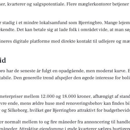
er, kvarterer og salgspotentiale. Flere mæglerkontorer betjene
stadig i et mindre lokalsamfund som Bjerringbro. Mange lejemå
ekendte. Det kan betale sig at lade folk i området vide, at man sø
eres digitale platforme med direkte kontakt til udlejere og mæg
id
bro har de seneste år fulgt en opadgående, men moderat kurve. Ej
stabile. Den generelle trend afspejler den øgede interesse for bo
tmeterpriser mellem 12.000 og 18.000 kroner, afhængigt af stand,
vre ende, mens ældre huse med renoveringsbehov kan findes bil
 og Silkeborg, hvilket gør Bjerringbro attraktivt for budgetbevid
gger normalt mellem to og fire måneder fra annoncering til hand
åneder. Attraktive ejendomme i gode kvarterer sælges hurtiger