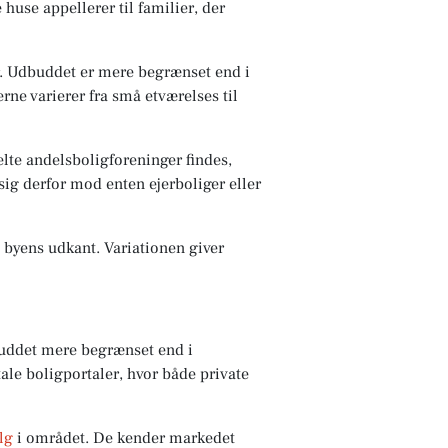
 huse appellerer til familier, der
r. Udbuddet er mere begrænset end i
rne varierer fra små etværelses til
lte andelsboligforeninger findes,
ig derfor mod enten ejerboliger eller
byens udkant. Variationen giver
buddet mere begrænset end i
le boligportaler, hvor både private
lg
i området. De kender markedet