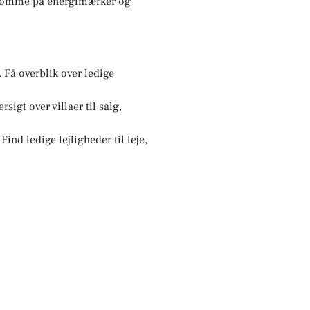
rksomme på energimærker og
 Få overblik over ledige
igt over villaer til salg,
Find ledige lejligheder til leje,