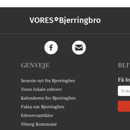
VORES
Bjerringbro
GENVEJE
BLI
Få l
Seneste nyt fra Bjerringbro
Email
Vores lokale erhverv
Kalenderen for Bjerringbro
Fakta om Bjerringbro
Erhvervsartikler
Viborg Kommune