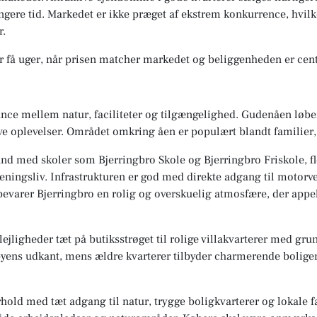
ngere tid. Markedet er ikke præget af ekstrem konkurrence, hvilk
r.
or få uger, når prisen matcher markedet og beliggenheden er cent
lance mellem natur, faciliteter og tilgængelighed. Gudenåen lø
ative oplevelser. Området omkring åen er populært blandt familier
nd med skoler som Bjerringbro Skole og Bjerringbro Friskole, fle
ningsliv. Infrastrukturen er god med direkte adgang til motorvej
bevarer Bjerringbro en rolig og overskuelig atmosfære, der appel
lejligheder tæt på butiksstrøget til rolige villakvarterer med g
byens udkant, mens ældre kvarterer tilbyder charmerende bolige
hold med tæt adgang til natur, trygge boligkvarterer og lokale f