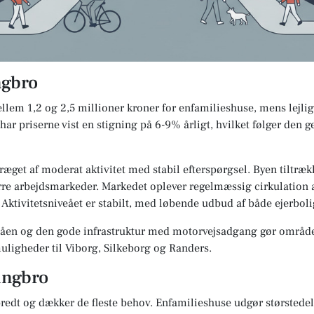
ngbro
ellem 1,2 og 2,5 millioner kroner for enfamilieshuse, mens lejlig
r priserne vist en stigning på 6-9% årligt, hvilket følger den g
æget af moderat aktivitet med stabil efterspørgsel. Byen tiltræk
ørre arbejdsmarkeder. Markedet oplever regelmæssig cirkulation
Aktivitetsniveået er stabilt, med løbende udbud af både ejerbolig
åen og den gode infrastruktur med motorvejsadgang gør området 
ligheder til Viborg, Silkeborg og Randers.
ringbro
edt og dækker de fleste behov. Enfamilieshuse udgør størstedel