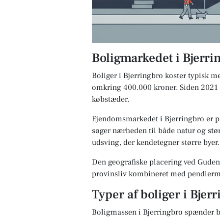
Boligmarkedet i Bjerri
Boliger i Bjerringbro koster typisk m
omkring 400.000 kroner. Siden 2021 ha
købstæder.
Ejendomsmarkedet i Bjerringbro er pr
søger nærheden til både natur og st
udsving, der kendetegner større byer. 
Den geografiske placering ved Guden
provinsliv kombineret med pendlermu
Typer af boliger i Bjer
Boligmassen i Bjerringbro spænder br