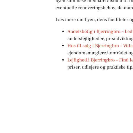
byen som base med kort afstand til
eventuelle renoveringsbehov, da ma
Læs mere om byen, dens faciliteter o
Andelsbolig i Bjerringbro – Led
andelslejligheder, prisudviklin
Hus til salg i Bjerringbro – Vi
ejendomsmæglere i området og p
Lejlighed i Bjerringbro – Find le
priser, udlejere og praktiske tip