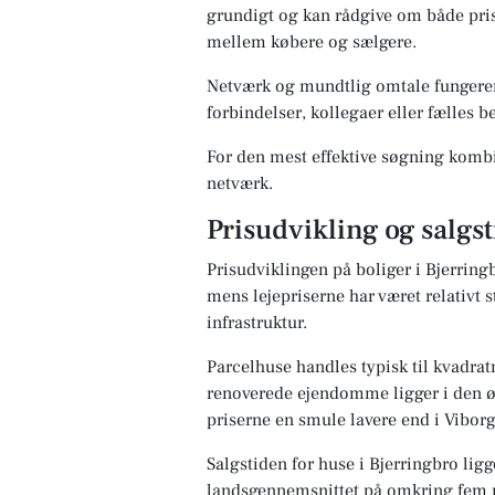
grundigt og kan rådgive om både pris
mellem købere og sælgere.
Netværk og mundtlig omtale fungerer 
forbindelser, kollegaer eller fælles b
For den mest effektive søgning kombin
netværk.
Prisudvikling og salgst
Prisudviklingen på boliger i Bjerring
mens lejepriserne har været relativt 
infrastruktur.
Parcelhuse handles typisk til kvadra
renoverede ejendomme ligger i den ø
priserne en smule lavere end i Viborg
Salgstiden for huse i Bjerringbro li
landsgennemsnittet på omkring fem m