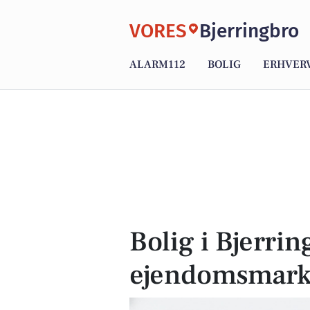
VORES
Bjerringbro
ALARM112
BOLIG
ERHVER
Bolig i Bjerrin
ejendomsmar