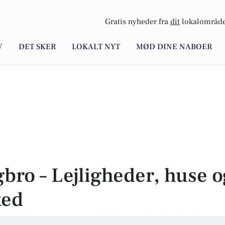
Gratis nyheder fra
dit
lokalområde
V
DET SKER
LOKALT NYT
MØD DINE NABOER
gbro – Lejligheder, huse 
ked