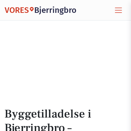
VORES
Bjerringbro
Byggetilladelse i
Bjerringbro –