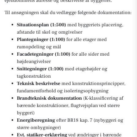
ejendommens adresse og beskrivelse af byggeriet.
Til ansøgningen skal du vedlægge følgende dokumentation:
Situationsplan (1:500)
med byggeriets placering,
afstande til skel og omgivelser
Plantegninger (1:100)
for alle etager med
rumopdeling og mål
Facadetegninger (1:100)
for alle sider med
højdeangivelser
Snittegninger (1:100)
med etagehøjder og
tagkonstruktion
Teknisk beskrivelse
med konstruktionsprincipper,
fundamentforhold og isoleringsopbygning
Brandteknisk dokumentation
(K-klassificering af
bærende konstruktioner, flugtvejsplan ved større
byggeri)
Energiberegning
efter BR18 kap. 7 (nybyggeri og
større ombygninger)
Evt. statiker-erklæring
ved ændringer i bærende