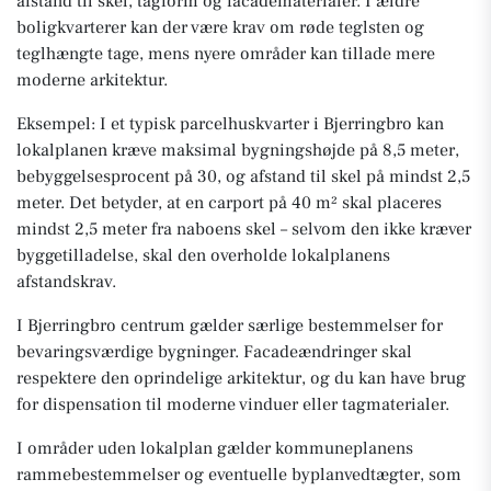
afstand til skel, tagform og facadematerialer. I ældre
boligkvarterer kan der være krav om røde teglsten og
teglhængte tage, mens nyere områder kan tillade mere
moderne arkitektur.
Eksempel: I et typisk parcelhuskvarter i Bjerringbro kan
lokalplanen kræve maksimal bygningshøjde på 8,5 meter,
bebyggelsesprocent på 30, og afstand til skel på mindst 2,5
meter. Det betyder, at en carport på 40 m² skal placeres
mindst 2,5 meter fra naboens skel – selvom den ikke kræver
byggetilladelse, skal den overholde lokalplanens
afstandskrav.
I Bjerringbro centrum gælder særlige bestemmelser for
bevaringsværdige bygninger. Facadeændringer skal
respektere den oprindelige arkitektur, og du kan have brug
for dispensation til moderne vinduer eller tagmaterialer.
I områder uden lokalplan gælder kommuneplanens
rammebestemmelser og eventuelle byplanvedtægter, som