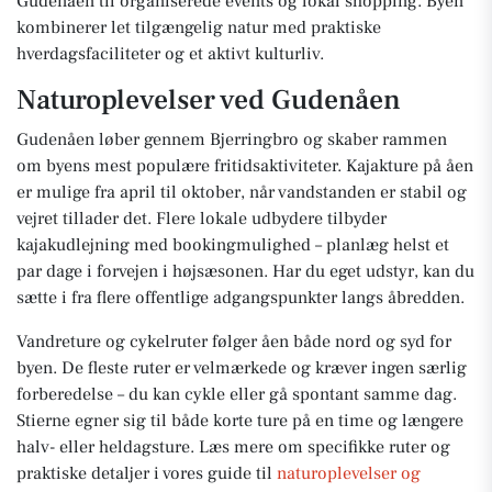
Gudenåen til organiserede events og lokal shopping. Byen
kombinerer let tilgængelig natur med praktiske
hverdagsfaciliteter og et aktivt kulturliv.
Naturoplevelser ved Gudenåen
Gudenåen løber gennem Bjerringbro og skaber rammen
om byens mest populære fritidsaktiviteter. Kajakture på åen
er mulige fra april til oktober, når vandstanden er stabil og
vejret tillader det. Flere lokale udbydere tilbyder
kajakudlejning med bookingmulighed – planlæg helst et
par dage i forvejen i højsæsonen. Har du eget udstyr, kan du
sætte i fra flere offentlige adgangspunkter langs åbredden.
Vandreture og cykelruter følger åen både nord og syd for
byen. De fleste ruter er velmærkede og kræver ingen særlig
forberedelse – du kan cykle eller gå spontant samme dag.
Stierne egner sig til både korte ture på en time og længere
halv- eller heldagsture. Læs mere om specifikke ruter og
praktiske detaljer i vores guide til
naturoplevelser og