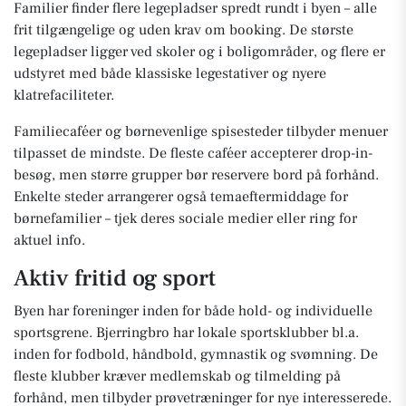
Familier finder flere legepladser spredt rundt i byen – alle
frit tilgængelige og uden krav om booking. De største
legepladser ligger ved skoler og i boligområder, og flere er
udstyret med både klassiske legestativer og nyere
klatrefaciliteter.
Familiecaféer og børnevenlige spisesteder tilbyder menuer
tilpasset de mindste. De fleste caféer accepterer drop-in-
besøg, men større grupper bør reservere bord på forhånd.
Enkelte steder arrangerer også temaeftermiddage for
børnefamilier – tjek deres sociale medier eller ring for
aktuel info.
Aktiv fritid og sport
Byen har foreninger inden for både hold- og individuelle
sportsgrene. Bjerringbro har lokale sportsklubber bl.a.
inden for fodbold, håndbold, gymnastik og svømning. De
fleste klubber kræver medlemskab og tilmelding på
forhånd, men tilbyder prøvetræninger for nye interesserede.