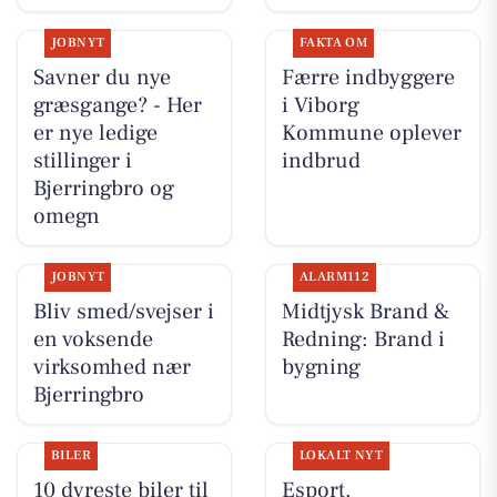
JOBNYT
FAKTA OM
Savner du nye
Færre indbyggere
græsgange? - Her
i Viborg
er nye ledige
Kommune oplever
stillinger i
indbrud
Bjerringbro og
omegn
JOBNYT
ALARM112
Bliv smed/svejser i
Midtjysk Brand &
en voksende
Redning: Brand i
virksomhed nær
bygning
Bjerringbro
BILER
LOKALT NYT
10 dyreste biler til
Esport,