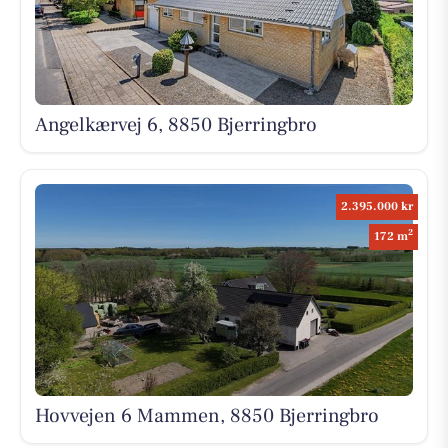
Angelkærvej 6, 8850 Bjerringbro
2.395.000 kr
2
172 m
Hovvejen 6 Mammen, 8850 Bjerringbro