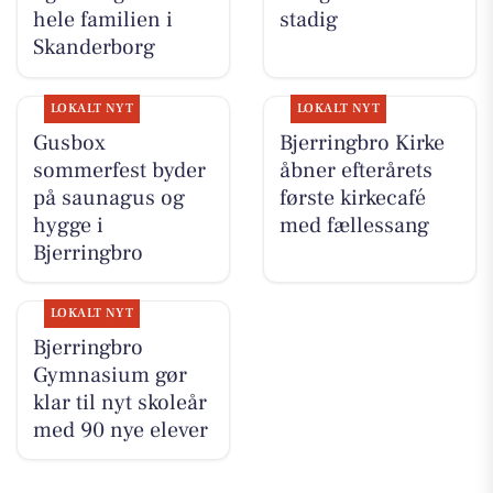
hele familien i
stadig
Skanderborg
LOKALT NYT
LOKALT NYT
Gusbox
Bjerringbro Kirke
sommerfest byder
åbner efterårets
på saunagus og
første kirkecafé
hygge i
med fællessang
Bjerringbro
LOKALT NYT
Bjerringbro
Gymnasium gør
klar til nyt skoleår
med 90 nye elever