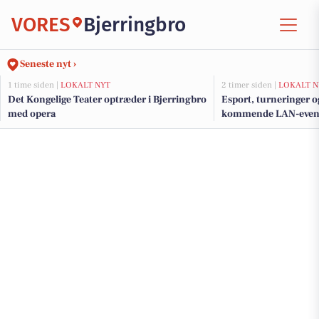
VORES
Bjerringbro
Seneste nyt ›
1 time siden |
LOKALT NYT
2 timer siden |
LOKALT N
Det Kongelige Teater optræder i Bjerringbro
Esport, turneringer o
med opera
kommende LAN-event 