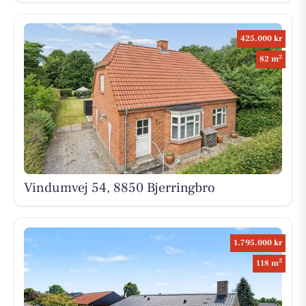
425.000 kr
2
82 m
Vindumvej 54, 8850 Bjerringbro
1.795.000 kr
2
118 m