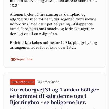
mellem kl. 19.00 og 21.30, med dørene åbne fra kl.
18.30.
Aftenen byder på fire saunagus, dampbad og
adgang til isbad for dem, der søger en forfriskende
udfordring. Med dæmpet belysning, afslappende
atmosfære, samt små snacks og forfriskninger, er
der lagt op til en rolig aften.
Billetter kan købes online for 199 kr. plus gebyr, og
arrangementet er for voksne over 18 år.
Kopiér link
23 timer siden
BOLIGMARKED
Korreborgvej 31 og 1 anden boliger
er kommet til salg denne uge i
Bjerringbro - se boligerne her.