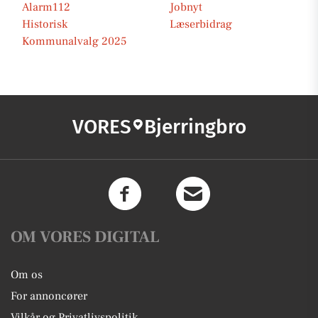
Alarm112
Jobnyt
Historisk
Læserbidrag
Kommunalvalg 2025
VORES
Bjerringbro
OM VORES DIGITAL
Om os
For annoncører
Vilkår og Privatlivspolitik