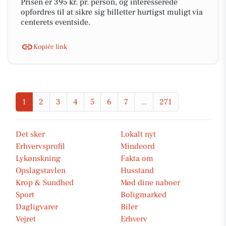
Prisen er 395 kr. pr. person, og interesserede
opfordres til at sikre sig billetter hurtigst muligt via
centerets eventside.
Kopiér link
1
2
3
4
5
6
7
...
271
Det sker
Lokalt nyt
Erhvervsprofil
Mindeord
Lykønskning
Fakta om
Opslagstavlen
Husstand
Krop & Sundhed
Mød dine naboer
Sport
Boligmarked
Dagligvarer
Biler
Vejret
Erhverv