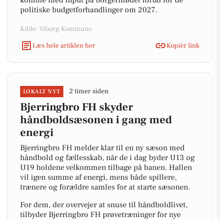
komme med input på borgermødet forud for de
politiske budgetforhandlinger om 2027.
Kilde: Viborg Kommune
Læs hele artiklen her
Kopiér link
2 timer siden
LOKALT NYT
Bjerringbro FH skyder
håndboldsæsonen i gang med
energi
Bjerringbro FH melder klar til en ny sæson med
håndbold og fællesskab, når de i dag byder U13 og
U19 holdene velkommen tilbage på banen. Hallen
vil igen summe af energi, mens både spillere,
trænere og forældre samles for at starte sæsonen.
For dem, der overvejer at snuse til håndboldlivet,
tilbyder Bjerringbro FH prøvetræninger for nye