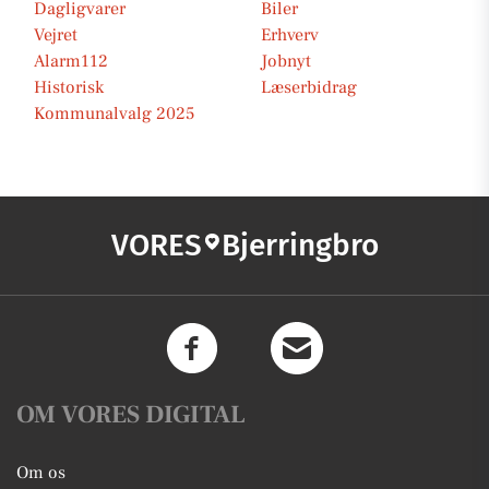
Dagligvarer
Biler
Vejret
Erhverv
Alarm112
Jobnyt
Historisk
Læserbidrag
Kommunalvalg 2025
VORES
Bjerringbro
OM VORES DIGITAL
Om os