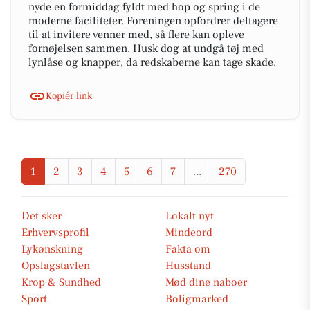
nyde en formiddag fyldt med hop og spring i de
moderne faciliteter. Foreningen opfordrer deltagere
til at invitere venner med, så flere kan opleve
fornøjelsen sammen. Husk dog at undgå tøj med
lynlåse og knapper, da redskaberne kan tage skade.
Kopiér link
1
2
3
4
5
6
7
...
270
Det sker
Lokalt nyt
Erhvervsprofil
Mindeord
Lykønskning
Fakta om
Opslagstavlen
Husstand
Krop & Sundhed
Mød dine naboer
Sport
Boligmarked