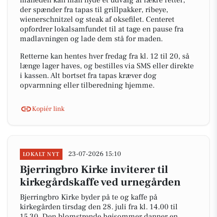
måneden kan man nyde et udvalg af lækre retter,
der spænder fra tapas til grillpakker, ribeye,
wienerschnitzel og steak af oksefilet. Centeret
opfordrer lokalsamfundet til at tage en pause fra
madlavningen og lade dem stå for maden.
Retterne kan hentes hver fredag fra kl. 12 til 20, så
længe lager haves, og bestilles via SMS eller direkte
i kassen. Alt bortset fra tapas kræver dog
opvarmning eller tilberedning hjemme.
Kopiér link
23-07-2026 15:10
LOKALT NYT
Bjerringbro Kirke inviterer til
kirkegårdskaffe ved urnegården
Bjerringbro Kirke byder på te og kaffe på
kirkegården tirsdag den 28. juli fra kl. 14.00 til
15.30. Den blomstrende højsommer danner en