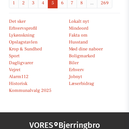
1
2
3
4
5
6
7
8
...
269
Det sker
Lokalt nyt
Erhvervsprofil
Mindeord
Lykønskning
Fakta om
Opslagstavlen
Husstand
Krop & Sundhed
Mød dine naboer
Sport
Boligmarked
Dagligvarer
Biler
Vejret
Erhverv
Alarm112
Jobnyt
Historisk
Læserbidrag
Kommunalvalg 2025
VORES
Bjerringbro