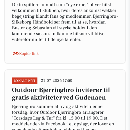
De to spillere, omtalt som "nye ørne," bliver hilst
velkommen til klubben, hvor deres ankomst vækker
begejstring blandt fans og medlemmer. Bjerringbro-
Silkeborg Håndbold ser frem til at se, hvordan
Buster og Sebastian vil styrke holdet i den
kommende sæson. Indkomne hilsner vil blive
videreformidlet til de nye talenter.
Kopiér link
21-07-2026 17:50
LOKALT NYT
Outdoor Bjerringbro inviterer til
gratis aktiviteter ved Gudenåen
Bjerringbro summer af liv og aktivitet denne
torsdag, hvor Outdoor Bjerringbro arrangerer
"Torsdags Leg & Tur" fra kl. 15.00 til 19.00. Det
meddeler de via Facebook i et opslag, der lover en
spændende eftermiddag fyldt med leg og