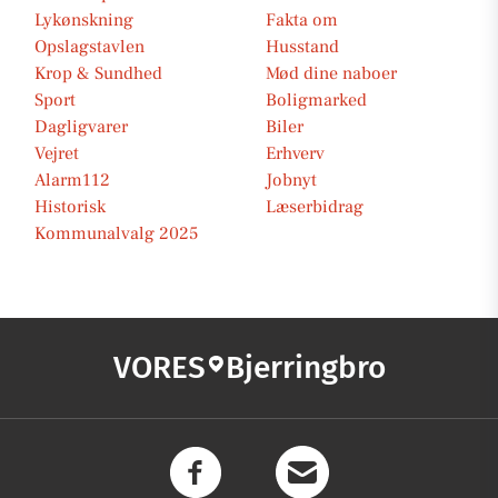
Lykønskning
Fakta om
Opslagstavlen
Husstand
Krop & Sundhed
Mød dine naboer
Sport
Boligmarked
Dagligvarer
Biler
Vejret
Erhverv
Alarm112
Jobnyt
Historisk
Læserbidrag
Kommunalvalg 2025
VORES
Bjerringbro