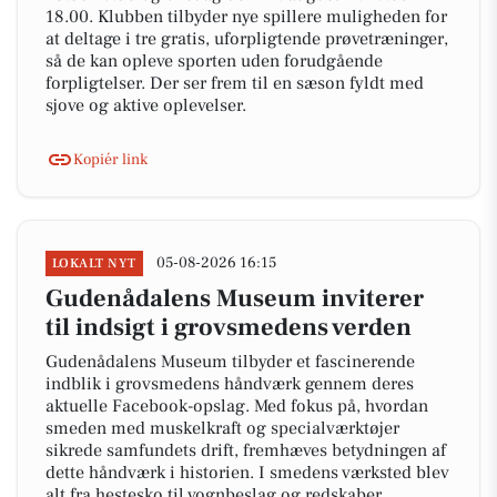
18.00. Klubben tilbyder nye spillere muligheden for
at deltage i tre gratis, uforpligtende prøvetræninger,
så de kan opleve sporten uden forudgående
forpligtelser. Der ser frem til en sæson fyldt med
sjove og aktive oplevelser.
Kopiér link
05-08-2026 16:15
LOKALT NYT
Gudenådalens Museum inviterer
til indsigt i grovsmedens verden
Gudenådalens Museum tilbyder et fascinerende
indblik i grovsmedens håndværk gennem deres
aktuelle Facebook-opslag. Med fokus på, hvordan
smeden med muskelkraft og specialværktøjer
sikrede samfundets drift, fremhæves betydningen af
dette håndværk i historien. I smedens værksted blev
alt fra hestesko til vognbeslag og redskaber