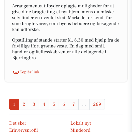
Arrangementet tilbyder oplagte muligheder for at
give dine brugte ting et nyt hjem, mens du måske
selv finder en uventet skat. Markedet er kendt for
sine brugte varer, som byens beboere og besøgende
kan udforske.
Opstilling af stande starter kl. 8.30 med hjælp fra de
frivillige iført grønne veste. En dag med smil,
handler og fællesskab venter alle deltagende i
Bjerringbro.
Kopiér link
1
2
3
4
5
6
7
...
269
Det sker
Lokalt nyt
Erhvervsprofil
Mindeord