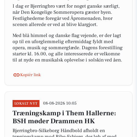
I dag er Bjerringbro vært for noget ganske særligt,
når Den Kongelige Sommeropera gæster byen.
Festlighederne foregår ved Åpromenaden, hvor
scenen allerede er ved at blive klargjort.
Med blå himmel og danske flag vejende, er der lagt
op til en uforglemmelig eftermiddag fyldt med
opera, musik og sommerglæde. Dagens forestilling
starter kl. 16.00, og alle interesserede er velkomne
til at nyde en musikalsk oplevelse i solskin ved åen.
Kopiér link
08-08-2026 10:05
LOKALT NYT
Træningskamp i Them Hallerne:
BSH møder Drammen HK
Bjerringbro-Silkeborg Håndbold afholdt en
træningskamp mod Ribe-Esbjerg, der løb af med