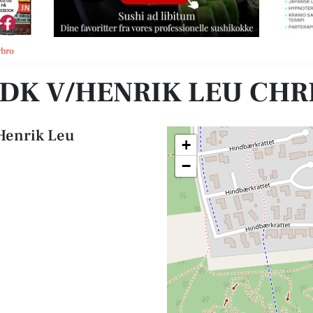
nsen
gbro
DK V/HENRIK LEU CHR
/Henrik Leu
+
−