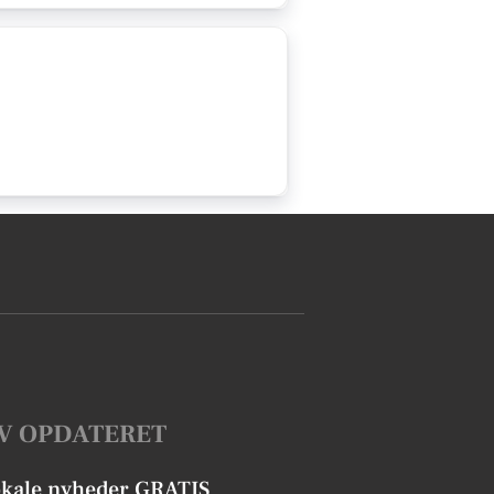
V OPDATERET
okale nyheder GRATIS