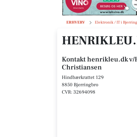
henrikleu.dk v/Henrik Leu Christia
ERHVERV
Elektronik / IT i Bjerrin
HENRIKLEU.
Kontakt henrikleu.dk v
Christiansen
Hindbærkrattet 129
8850 Bjerringbro
CVR: 32694098