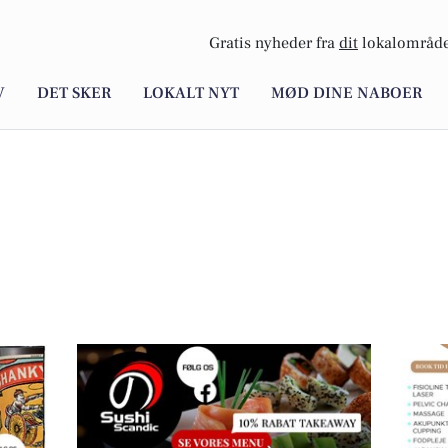
Gratis nyheder fra
dit
lokalområde
V
DET SKER
LOKALT NYT
MØD DINE NABOER