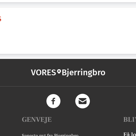
S
VORES
Bjerringbro
GENVEJE
BLI
Få l
Seneste nyt fra Bjerringbro