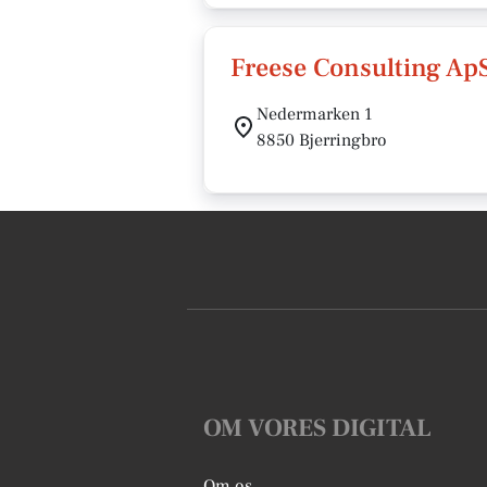
Freese Consulting Ap
Nedermarken 1
8850 Bjerringbro
OM VORES DIGITAL
Om os