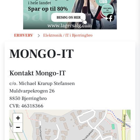
Mongo-IT
ERHVERV
Elektronik / IT i Bjerringbro
MONGO-IT
Kontakt Mongo-IT
c/o. Michael Krarup Stefansen
Muldvarpekrogen 26
8850 Bjerringbro
CVR: 46318366
+
−