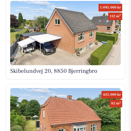
1.095.000 kr
2
112 m
Skibelundvej 20, 8850 Bjerringbro
425.000 kr
2
82 m