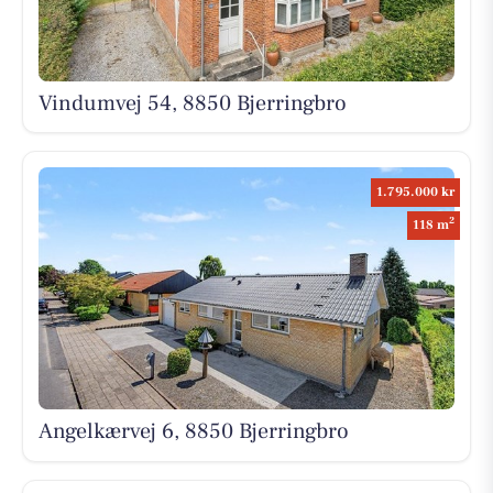
Vindumvej 54, 8850 Bjerringbro
1.795.000 kr
2
118 m
Angelkærvej 6, 8850 Bjerringbro