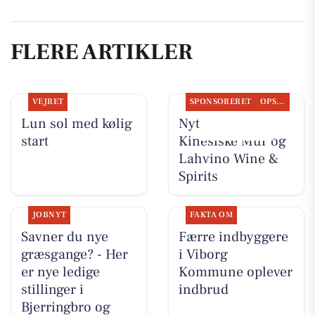
FLERE ARTIKLER
VEJRET
SPONSORERET
OPSLAGSTAVLEN
Lun sol med kølig
Nyt fra Den
start
Kinesiske Mur og
Lahvino Wine &
Spirits
JOBNYT
FAKTA OM
Savner du nye
Færre indbyggere
græsgange? - Her
i Viborg
er nye ledige
Kommune oplever
stillinger i
indbrud
Bjerringbro og