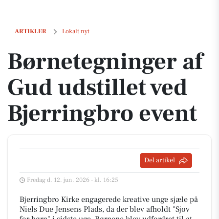
Børnetegninger af Gud udstillet ved Bjerringbro event
ARTIKLER
Lokalt nyt
Børnetegninger af
Gud udstillet ved
Bjerringbro event
Del artikel
Fredag d. 12. jun. 2026 - kl. 16:25
Bjerringbro Kirke engagerede kreative unge sjæle på
Niels Due Jensens Plads, da der blev afholdt "Sjov