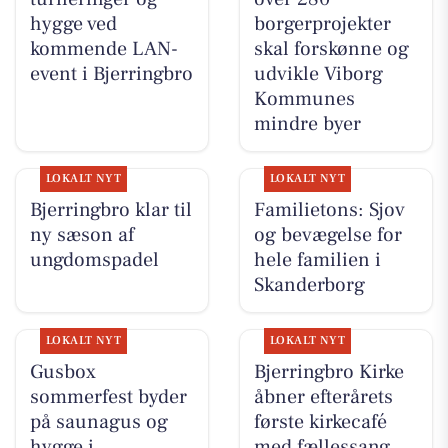
hygge ved
borgerprojekter
kommende LAN-
skal forskønne og
event i Bjerringbro
udvikle Viborg
Kommunes
mindre byer
LOKALT NYT
LOKALT NYT
Bjerringbro klar til
Familietons: Sjov
ny sæson af
og bevægelse for
ungdomspadel
hele familien i
Skanderborg
LOKALT NYT
LOKALT NYT
Gusbox
Bjerringbro Kirke
sommerfest byder
åbner efterårets
på saunagus og
første kirkecafé
hygge i
med fællessang