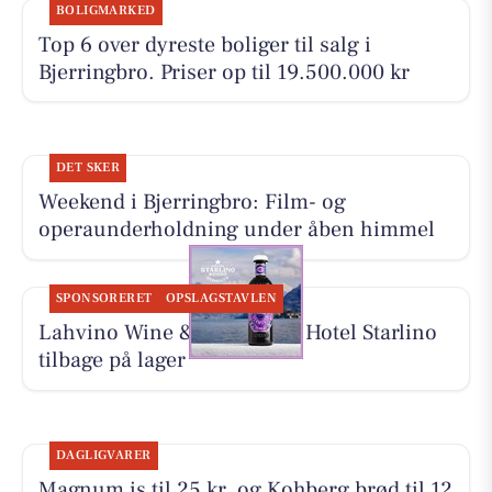
BOLIGMARKED
Top 6 over dyreste boliger til salg i
Bjerringbro. Priser op til 19.500.000 kr
DET SKER
Weekend i Bjerringbro: Film- og
operaunderholdning under åben himmel
SPONSORERET
OPSLAGSTAVLEN
Lahvino Wine & Spirits har Hotel Starlino
tilbage på lager
DAGLIGVARER
Magnum is til 25 kr. og Kohberg brød til 12