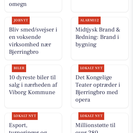
omegn
JOBNYT
ALARM112
Bliv smed/svejser i
Midtjysk Brand &
en voksende
Redning: Brand i
virksomhed nær
bygning
Bjerringbro
BILER
LOKALT NYT
10 dyreste biler til
Det Kongelige
salg i nærheden af
Teater optræder i
Viborg Kommune
Bjerringbro med
opera
LOKALT NYT
LOKALT NYT
Esport,
Millionstøtte til
turneringer og
over 280