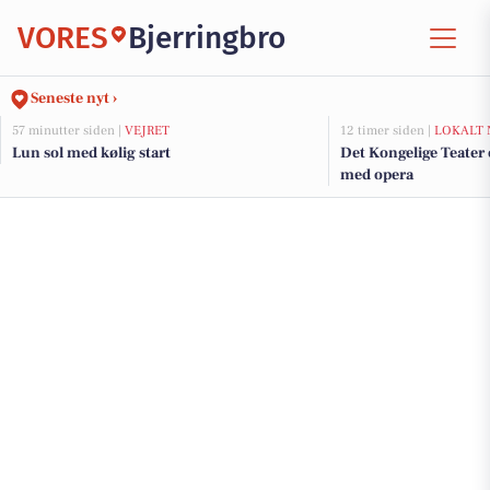
VORES
Bjerringbro
Seneste nyt ›
57 minutter siden |
VEJRET
12 timer siden |
LOKALT 
Lun sol med kølig start
Det Kongelige Teater 
med opera