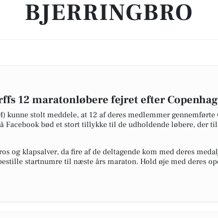
BJERRINGBRO
rffs 12 maratonløbere fejret efter Copenha
AM) kunne stolt meddele, at 12 af deres medlemmer gennemført
Facebook bød et stort tillykke til de udholdende løbere, der ti
os og klapsalver, da fire af de deltagende kom med deres meda
stille startnumre til næste års maraton. Hold øje med deres op