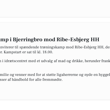
amp i Bjerringbro mod Ribe-Esbjerg HH
nviterer til spændende træningskamp mod Ribe-Esbjerg HH, der 
. Kampstart er sat til kl. 18.00.
en i idrætscentret med et udvalg af mad og drikke, herunder fran
amilie og venner med for at støtte ligaherrerne og nyde en hygge
sser af håndbold for alle fremmødte.