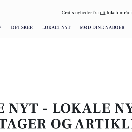
Gratis nyheder fra
dit
lokalområde
V
DET SKER
LOKALT NYT
MØD DINE NABOER
E NYT - LOKALE N
TAGER OG ARTIKL