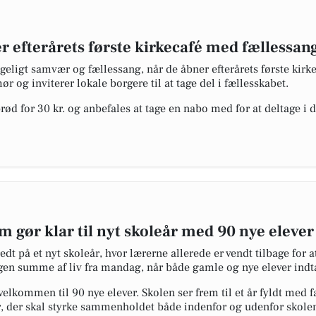
r efterårets første kirkecafé med fællessan
yggeligt samvær og fællessang, når de åbner efterårets første kir
 og inviterer lokale borgere til at tage del i fællesskabet.
rød for 30 kr. og anbefales at tage en nabo med for at deltage i 
gør klar til nyt skoleår med 90 nye elever
t på et nyt skoleår, hvor lærerne allerede er vendt tilbage for a
igen summe af liv fra mandag, når både gamle og nye elever indt
elkommen til 90 nye elever. Skolen ser frem til et år fyldt med f
, der skal styrke sammenholdet både indenfor og udenfor skole