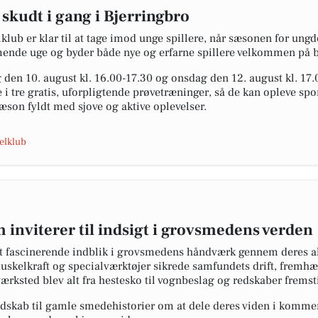
kudt i gang i Bjerringbro
lub er klar til at tage imod unge spillere, når sæsonen for ung
mmende uge og byder både nye og erfarne spillere velkommen på 
 den 10. august kl. 16.00-17.30 og onsdag den 12. august kl. 17.
e i tre gratis, uforpligtende prøvetræninger, så de kan opleve s
 sæson fyldt med sjove og aktive oplevelser.
elklub
nviterer til indsigt i grovsmedens verden
 fascinerende indblik i grovsmedens håndværk gennem deres a
kelkraft og specialværktøjer sikrede samfundets drift, fremhæ
ærksted blev alt fra hestesko til vognbeslag og redskaber fremsti
skab til gamle smedehistorier om at dele deres viden i kommen