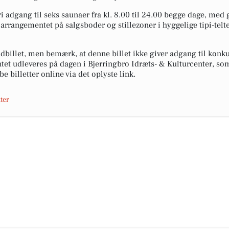
fri adgang til seks saunaer fra kl. 8.00 til 24.00 begge dage, me
arrangementet på salgsboder og stillezoner i hyggelige tipi-telt
dbillet, men bemærk, at denne billet ikke giver adgang til konk
et udleveres på dagen i Bjerringbro Idræts- & Kulturcenter, som
e billetter online via det oplyste link.
ter