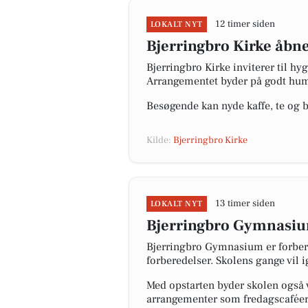
12 timer siden
LOKALT NYT
Bjerringbro Kirke åbne
Bjerringbro Kirke inviterer til h
Arrangementet byder på godt humør
Besøgende kan nyde kaffe, te og b
Kilde:
Bjerringbro Kirke
13 timer siden
LOKALT NYT
Bjerringbro Gymnasium 
Bjerringbro Gymnasium er forbered
forberedelser. Skolens gange vil 
Med opstarten byder skolen også v
arrangementer som fredagscaféer