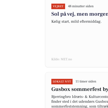
48 minutter siden
VEJRET
Sol på vej, men morgen
Kølig start, mild eftermiddag.
Kilde: MET.no
11 timer siden
LOKALT NYT
Gusbox sommerfest byd
Bjerringbro Idræts- & Kulturcent
finder sted i det udendørs Gusb
sommerfeststemning, som tiltrækk