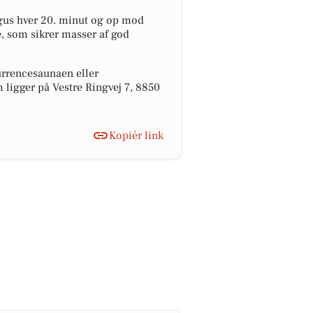
d gus hver 20. minut og op mod
e, som sikrer masser af god
urrencesaunaen eller
 ligger på Vestre Ringvej 7, 8850
Kopiér link