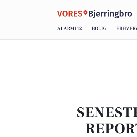
VORES
Bjerringbro
ALARM112
BOLIG
ERHVER
SENEST
REPOR