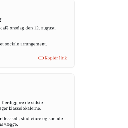
g
kecafé onsdag den 12. august.
det sociale arrangement.
Kopiér link
t færdiggøre de sidste
ager klasselokalerne.
ællesskab, studieture og sociale
ns vægge.