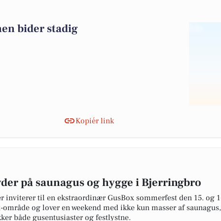
en bider stadig
Kopiér link
er på saunagus og hygge i Bjerringbro
er inviterer til en ekstraordinær GusBox sommerfest den 15. og
ox-område og lover en weekend med ikke kun masser af saunagus
er både gusentusiaster og festlystne.