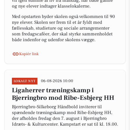
vil igen summe af liv fra mandag, når både gamle
og nye elever indtager klasselokalerne.
Med opstarten byder skolen også velkommen til 90
nye elever. Skolen ser frem til et år fyldt med
fællesskab, studieture og sociale arrangementer
som fredagscaféer, der skal styrke sammenholdet
både indenfor og udenfor skolens vægge.
Kopiér link
06-08-2026 10:00
LOKALT NYT
Ligaherrer træningskamp i
Bjerringbro mod Ribe-Esbjerg HH
Bjerringbro-Silkeborg Håndbold inviterer til
spændende træningskamp mod Ribe-Esbjerg HH,
der afholdes fredag den 7. august i Bjerringbro
Idræts- & Kulturcenter. Kampstart er sat til kl. 18.00.