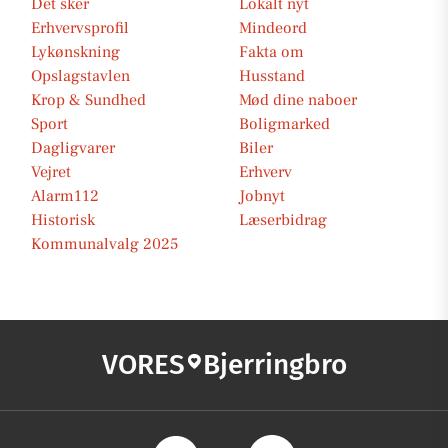
Det sker
Lokalt nyt
Erhvervsprofil
Mindeord
Lykønskning
Fakta om
Opslagstavlen
Husstand
Krop & Sundhed
Mød dine naboer
Sport
Boligmarked
Dagligvarer
Biler
Vejret
Erhverv
Alarm112
Jobnyt
Historisk
Læserbidrag
Kommunalvalg 2025
VORES
Bjerringbro