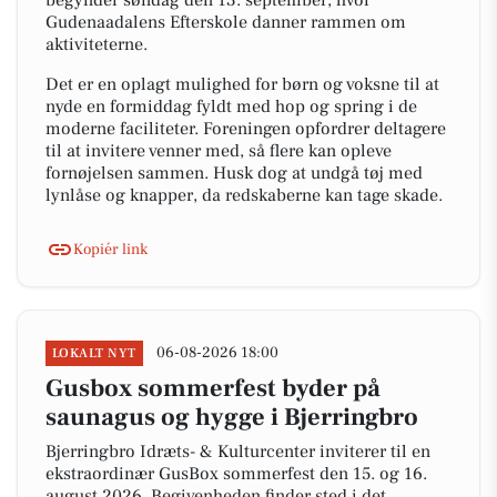
begynder søndag den 13. september, hvor
Gudenaadalens Efterskole danner rammen om
aktiviteterne.
Det er en oplagt mulighed for børn og voksne til at
nyde en formiddag fyldt med hop og spring i de
moderne faciliteter. Foreningen opfordrer deltagere
til at invitere venner med, så flere kan opleve
fornøjelsen sammen. Husk dog at undgå tøj med
lynlåse og knapper, da redskaberne kan tage skade.
Kopiér link
06-08-2026 18:00
LOKALT NYT
Gusbox sommerfest byder på
saunagus og hygge i Bjerringbro
Bjerringbro Idræts- & Kulturcenter inviterer til en
ekstraordinær GusBox sommerfest den 15. og 16.
august 2026. Begivenheden finder sted i det