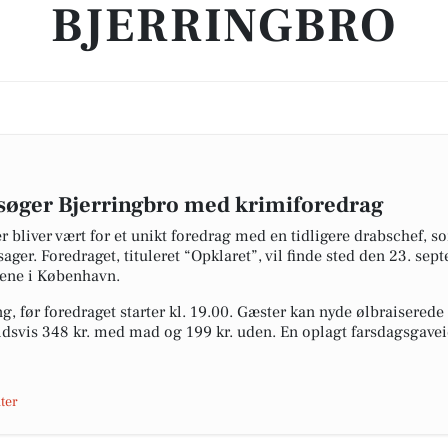
BJERRINGBRO
esøger Bjerringbro med krimiforedrag
 bliver vært for et unikt foredrag med en tidligere drabschef, so
er. Foredraget, tituleret “Opklaret”, vil finde sted den 23. sep
ene i København.
g, før foredraget starter kl. 19.00. Gæster kan nyde ølbraiserede
oldsvis 348 kr. med mad og 199 kr. uden. En oplagt farsdagsgave
ter