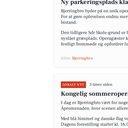
Ny parkeringsplads kla
Bjerringbro byder på en unik ope
For at gøre oplevelsen endnu mere
bistand.
Den tidligere Sdr Skole-grund er 
nyslået græsplads. Operagæster k
festligt fremmøde og opfordrer lo
Kilde:
Bjerringbro
3 timer siden
LOKALT NYT
Kongelig sommeropera
I dag er Bjerringbro vært for no
Åpromenaden, hvor scenen allerede
Med blå himmel og danske flag ve
Dagens forestilling starter kl. 16