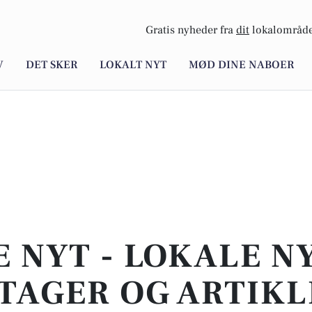
Gratis nyheder fra
dit
lokalområde
V
DET SKER
LOKALT NYT
MØD DINE NABOER
E NYT - LOKALE N
TAGER OG ARTIKL