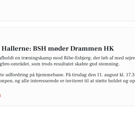
 Hallerne: BSH møder Drammen HK
fholdt en træningskamp mod Ribe-Esbjerg, der løb af med sejren
ngbro-området, som trods resultatet skabte god stemning.
æste udfordring på hjemmebane. På tirsdag den 11. august kl. 
kampen, og alle interesserede er inviteret til at støtte holdet og
d