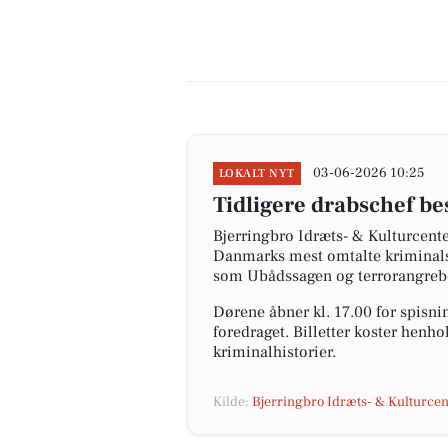
03-06-2026 10:25
LOKALT NYT
Tidligere drabschef b
Bjerringbro Idræts- & Kulturcenter
Danmarks mest omtalte kriminalsag
som Ubådssagen og terrorangreb
Dørene åbner kl. 17.00 for spisnin
foredraget. Billetter koster henh
kriminalhistorier.
Kilde:
Bjerringbro Idræts- & Kulturcen