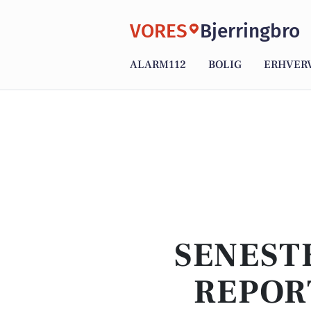
VORES
Bjerringbro
ALARM112
BOLIG
ERHVER
SENEST
REPOR