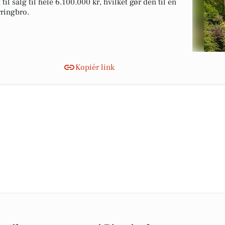
l salg til hele 6.100.000 kr, hvilket gør den til en
rringbro.
Kopiér link