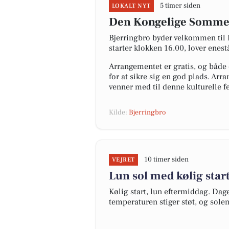
5 timer siden
LOKALT NYT
Den Kongelige Sommer
Bjerringbro byder velkommen til
starter klokken 16.00, lover ene
Arrangementet er gratis, og både 
for at sikre sig en god plads. Arr
venner med til denne kulturelle f
Kilde:
Bjerringbro
10 timer siden
VEJRET
Lun sol med kølig star
Kølig start, lun eftermiddag. Da
temperaturen stiger støt, og solen 