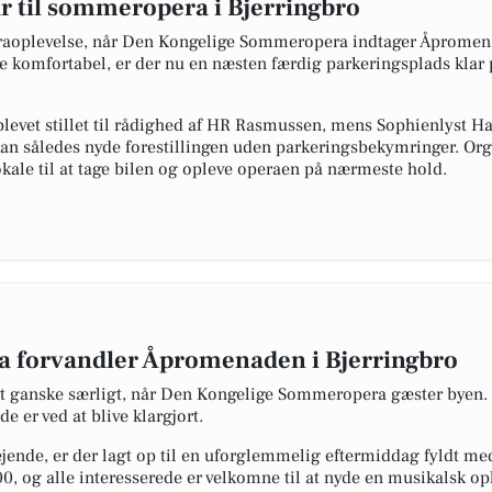
r til sommeropera i Bjerringbro
raoplevelse, når Den Kongelige Sommeropera indtager Åpromenade
 komfortabel, er der nu en næsten færdig parkeringsplads klar p
blevet stillet til rådighed af HR Rasmussen, mens Sophienlyst Ha
an således nyde forestillingen uden parkeringsbekymringer. Orga
kale til at tage bilen og opleve operaen på nærmeste hold.
 forvandler Åpromenaden i Bjerringbro
get ganske særligt, når Den Kongelige Sommeropera gæster byen. 
 er ved at blive klargjort.
jende, er der lagt op til en uforglemmelig eftermiddag fyldt 
.00, og alle interesserede er velkomne til at nyde en musikalsk opl