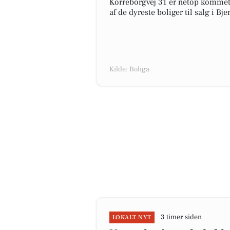
Korreborgvej 31 er netop kommet ti
af de dyreste boliger til salg i Bje
Kilde: Boliga
3 timer siden
LOKALT NYT