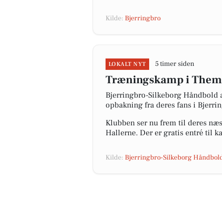
Kilde:
Bjerringbro
5 timer siden
LOKALT NYT
Træningskamp i Them
Bjerringbro-Silkeborg Håndbold a
opbakning fra deres fans i Bjerri
Klubben ser nu frem til deres n
Hallerne. Der er gratis entré til 
Kilde:
Bjerringbro-Silkeborg Håndbol