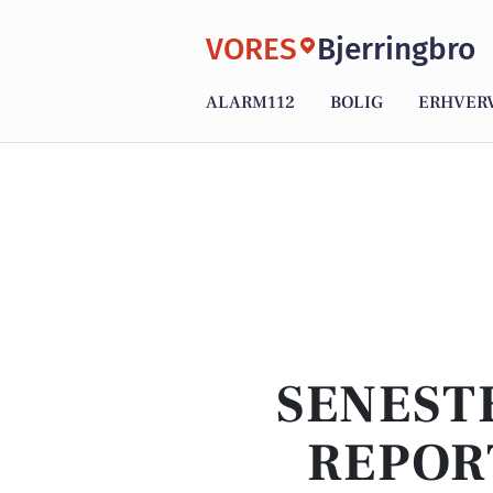
VORES
Bjerringbro
ALARM112
BOLIG
ERHVER
SENEST
REPOR