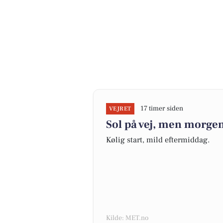
17 timer siden
VEJRET
Sol på vej, men morgen
Kølig start, mild eftermiddag.
Kilde: MET.no