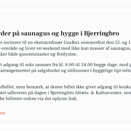
er på saunagus og hygge i Bjerringbro
er inviterer til en ekstraordinær GusBox sommerfest den 15. og
ox-område og lover en weekend med ikke kun masser af saunagus
er både gusentusiaster og festlystne.
fri adgang til seks saunaer fra kl. 8.00 til 24.00 begge dage, me
arrangementet på salgsboder og stillezoner i hyggelige tipi-telt
dbillet, men bemærk, at denne billet ikke giver adgang til konk
et udleveres på dagen i Bjerringbro Idræts- & Kulturcenter, som
e billetter online via det oplyste link.
ter