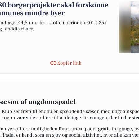
 280 borgerprojekter skal forskønne
mmunes mindre byer
dtaget 44,8 mio. kr. i støtte i perioden 2012-25 i
landdistrikter.
Kopiér link
y sæson af ungdomspadel
l Klub ser frem til endnu en spændende sæson med ungdomspadel
 og nuværende spillere til at deltage i træningen, der finder sted 
n nye spillere muligheden for at prøve padel gratis tre gange, hv
 Padel er kendt som en sjov og social aktivitet, hvor alle kan væ