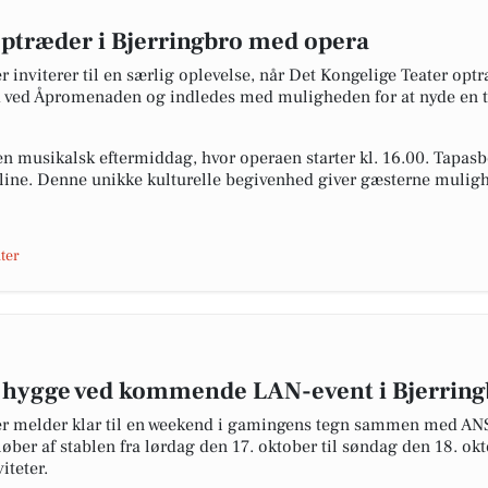
optræder i Bjerringbro med opera
r inviterer til en særlig oplevelse, når Det Kongelige Teater o
d ved Åpromenaden og indledes med muligheden for at nyde en t
musikalsk eftermiddag, hvor operaen starter kl. 16.00. Tapasbo
online. Denne unikke kulturelle begivenhed giver gæsterne mulig
ter
g hygge ved kommende LAN-event i Bjerring
ter melder klar til en weekend i gamingens tegn sammen med 
øber af stablen fra lørdag den 17. oktober til søndag den 18. ok
iteter.