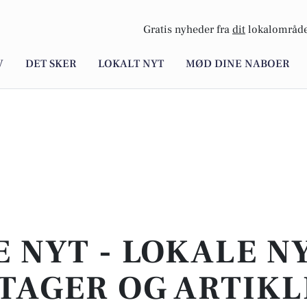
Gratis nyheder fra
dit
lokalområde
V
DET SKER
LOKALT NYT
MØD DINE NABOER
E NYT - LOKALE N
TAGER OG ARTIKL