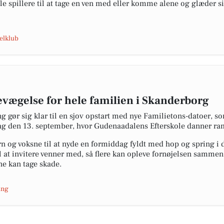
e spillere til at tage en ven med eller komme alene og glæder si
elklub
evægelse for hele familien i Skanderborg
ør sig klar til en sjov opstart med nye Familietons-datoer, som
 den 13. september, hvor Gudenaadalens Efterskole danner ra
n og voksne til at nyde en formiddag fyldt med hop og spring i d
l at invitere venner med, så flere kan opleve fornøjelsen samme
ne kan tage skade.
ing