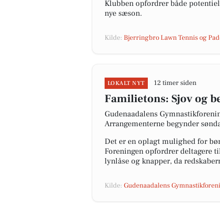
Klubben opfordrer både potentiell
nye sæson.
Kilde:
Bjerringbro Lawn Tennis og Pad
12 timer siden
LOKALT NYT
Familietons: Sjov og b
Gudenaadalens Gymnastikforening g
Arrangementerne begynder søndag
Det er en oplagt mulighed for bør
Foreningen opfordrer deltagere ti
lynlåse og knapper, da redskaber
Kilde:
Gudenaadalens Gymnastikforen