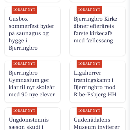
LOKALT NYT
LOKALT NYT
Gusbox
Bjerringbro Kirke
sommerfest byder
åbner efterårets
på saunagus og
første kirkecafé
hygge i
med fællessang
Bjerringbro
LOKALT NYT
LOKALT NYT
Bjerringbro
Ligaherrer
Gymnasium gør
træningskamp i
klar til nyt skoleår
Bjerringbro mod
med 90 nye elever
Ribe-Esbjerg HH
LOKALT NYT
LOKALT NYT
Ungdomstennis
Gudenådalens
sæson skudt i
Museum inviterer