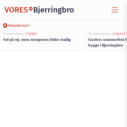
VORES
Bjerringbro
Seneste nyt ›
5 timer siden |
VEJRET
16 timer siden |
LOKALT 
Sol på vej, men morgenen bider stadig
Gusbox sommerfest b
hygge i Bjerringbro