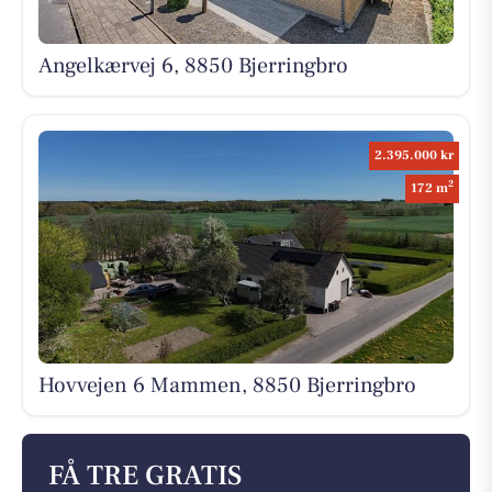
Angelkærvej 6, 8850 Bjerringbro
2.395.000 kr
2
172 m
Hovvejen 6 Mammen, 8850 Bjerringbro
FÅ TRE GRATIS