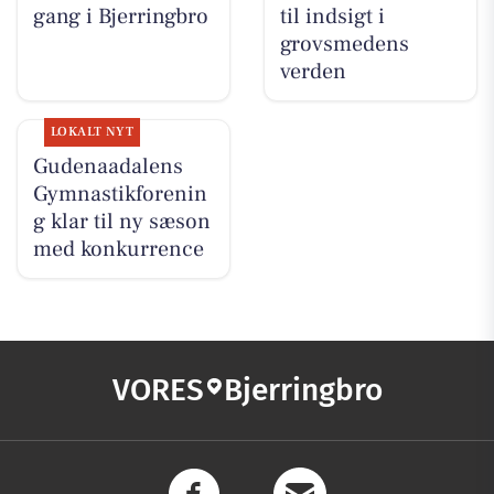
gang i Bjerringbro
til indsigt i
grovsmedens
verden
LOKALT NYT
Gudenaadalens
Gymnastikforenin
g klar til ny sæson
med konkurrence
VORES
Bjerringbro