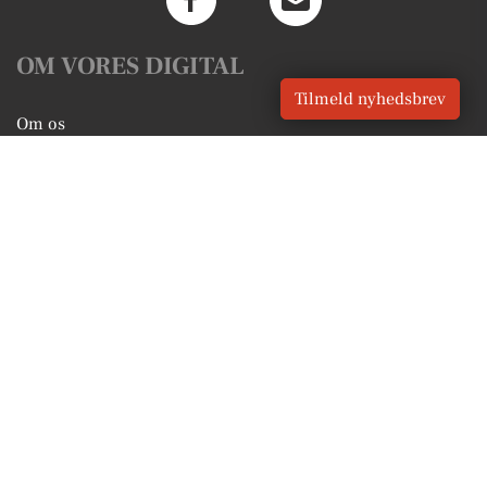
OM VORES DIGITAL
Tilmeld nyhedsbrev
Om os
For annoncører
Vilkår og Privatlivspolitik
Kontakt VORES Digital
Administrer samtykke
GENVEJE
Seneste nyt fra Bjerringbro
Vores lokale erhverv
Kalenderen for Bjerringbro
Fakta om Bjerringbro