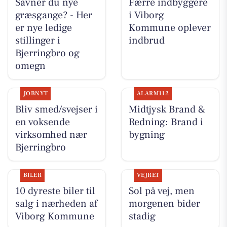
Savner du nye
Færre indbyggere
græsgange? - Her
i Viborg
er nye ledige
Kommune oplever
stillinger i
indbrud
Bjerringbro og
omegn
JOBNYT
ALARM112
Bliv smed/svejser i
Midtjysk Brand &
en voksende
Redning: Brand i
virksomhed nær
bygning
Bjerringbro
BILER
VEJRET
10 dyreste biler til
Sol på vej, men
salg i nærheden af
morgenen bider
Viborg Kommune
stadig