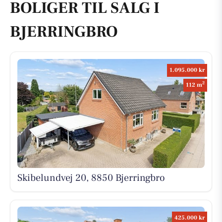
BOLIGER TIL SALG I
BJERRINGBRO
1.095.000 kr
2
112 m
Skibelundvej 20, 8850 Bjerringbro
425.000 kr