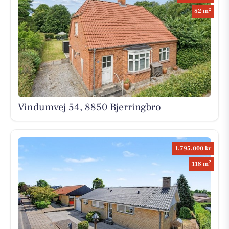
2
82 m
Vindumvej 54, 8850 Bjerringbro
1.795.000 kr
2
118 m