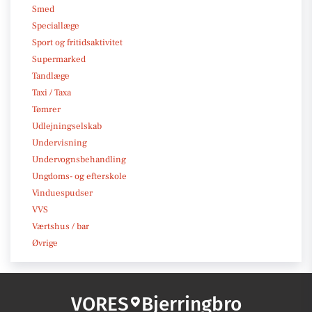
Smed
Speciallæge
Sport og fritidsaktivitet
Supermarked
Tandlæge
Taxi / Taxa
Tømrer
Udlejningselskab
Undervisning
Undervognsbehandling
Ungdoms- og efterskole
Vinduespudser
VVS
Værtshus / bar
Øvrige
VORES
Bjerringbro