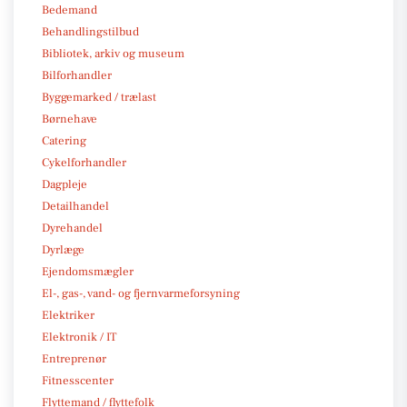
Bedemand
Behandlingstilbud
Bibliotek, arkiv og museum
Bilforhandler
Byggemarked / trælast
Børnehave
Catering
Cykelforhandler
Dagpleje
Detailhandel
Dyrehandel
Dyrlæge
Ejendomsmægler
El-, gas-, vand- og fjernvarmeforsyning
Elektriker
Elektronik / IT
Entreprenør
Fitnesscenter
Flyttemand / flyttefolk