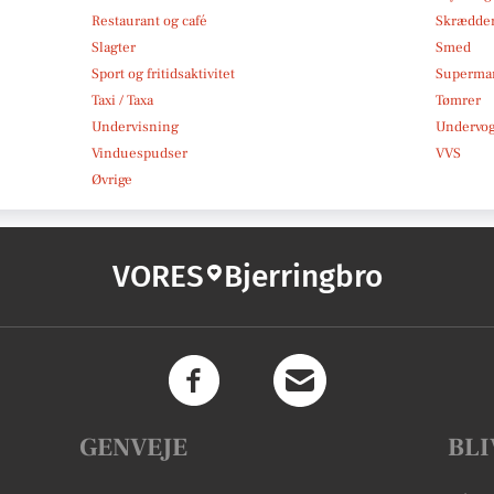
Restaurant og café
Skrædde
Slagter
Smed
Sport og fritidsaktivitet
Superma
Taxi / Taxa
Tømrer
Undervisning
Undervo
Vinduespudser
VVS
Øvrige
VORES
Bjerringbro
GENVEJE
BLI