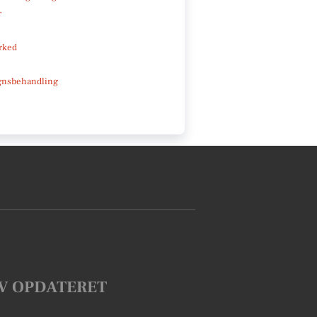
r
rked
gnsbehandling
V OPDATERET