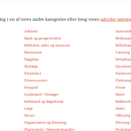
kig i en af vores andre kategorier eller brug vores
udvidet søgni
Arkitekt
Autoværk
Bank og pengeinstitut
Bedema
Bibliotek, arkiv og museum
Bilforha
Børnehave
Catering
Dagpleje
Detailha
Dyrlæge
Ejendom
Elektriker
Elektroni
Fitnesscenter
Flytteman
Fotograf
Frisør
Guldsmed / Urmager
Hotel
Købmand og døgnkiosk
Køkkenfo
Læge
Maler
Murer
Offentlig
Organisation og forening
Piercing 
Planteskole / blomsterhandler
Psykolog