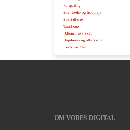
Rengøring
Skønheds- og hudpleje
Speciallæge
Tandlæge
Udlejningselskab
Ungdoms- og efterskole
Værtshus / bar
OM VORES DIGITAL