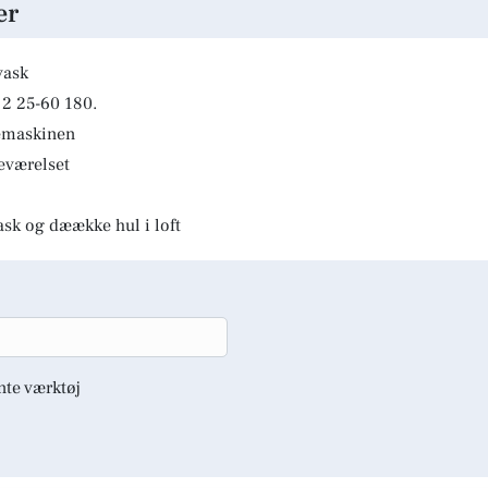
er
vask
2 25-60 180.
kemaskinen
deværelset
ask og dæække hul i loft
nte værktøj