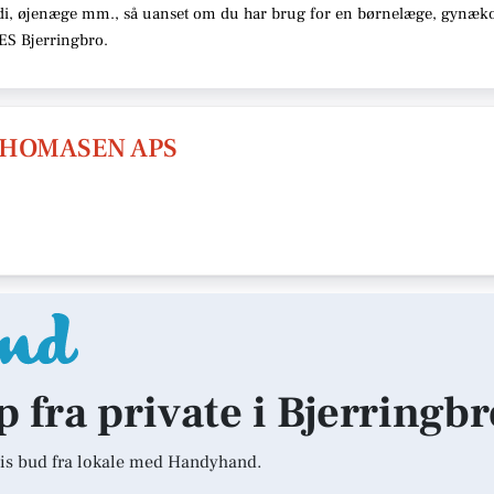
di, øjenæge mm., så uanset om du har brug for en børnelæge, gynæko
RES Bjerringbro.
THOMASEN APS
p fra private i Bjerringb
is bud fra lokale med Handyhand.