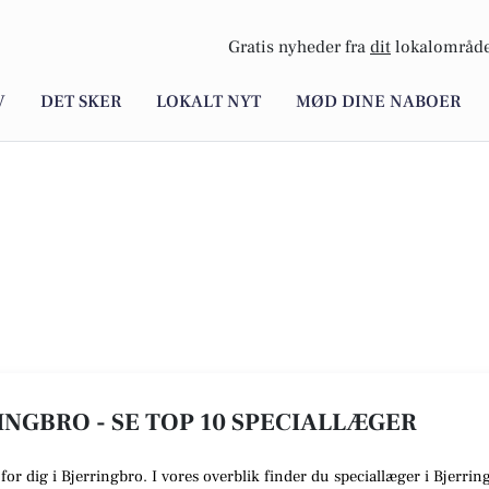
Gratis nyheder fra
dit
lokalområde
V
DET SKER
LOKALT NYT
MØD DINE NABOER
INGBRO - SE TOP 10 SPECIALLÆGER
 for dig i Bjerringbro. I vores overblik finder du speciallæger i Bjerr