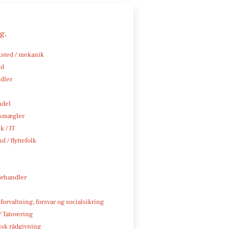
ng
.
sted / mekanik
nd
ndler
ndel
smægler
k / IT
d / flyttefolk
rhandler
 forvaltning, forsvar og socialsikring
/ Tatovering
isk rådgivning