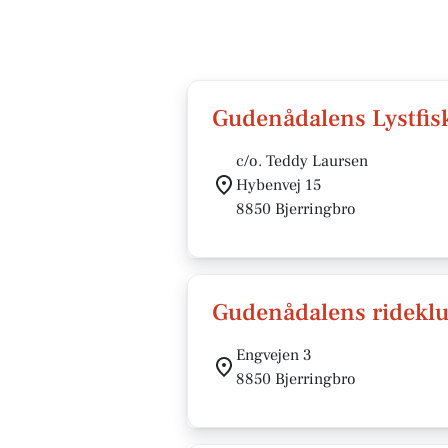
Gudenådalens Lystfis
c/o. Teddy Laursen
Hybenvej 15
8850 Bjerringbro
Gudenådalens ridekl
Engvejen 3
8850 Bjerringbro