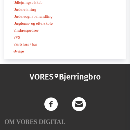
Udlejningselskab
Undervisning
Undervognsbehandling
Ungdoms- og efterskole
Vinduespudser
VVS
Værtshus / bar
Øvrige
VORES
Bjerringbro
OM VORES DIGITAL