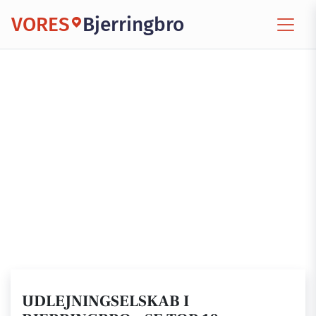
VORES
Bjerringbro
UDLEJNINGSELSKAB I