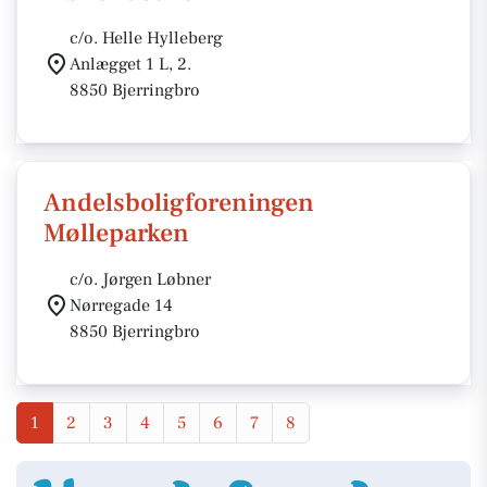
c/o. Helle Hylleberg
Anlægget 1 L, 2.
8850 Bjerringbro
Andelsboligforeningen
Mølleparken
c/o. Jørgen Løbner
Nørregade 14
8850 Bjerringbro
1
2
3
4
5
6
7
8