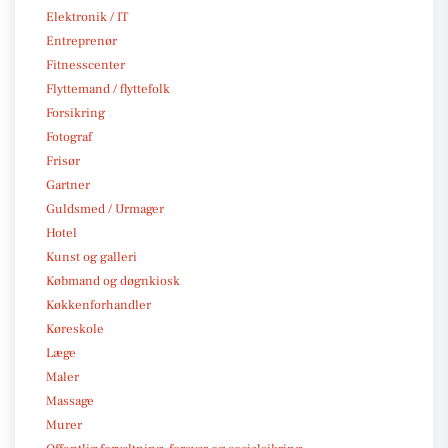
Elektronik / IT
Entreprenør
Fitnesscenter
Flyttemand / flyttefolk
Forsikring
Fotograf
Frisør
Gartner
Guldsmed / Urmager
Hotel
Kunst og galleri
Købmand og døgnkiosk
Køkkenforhandler
Køreskole
Læge
Maler
Massage
Murer