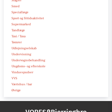
Slagter
Smed
Speciallæge
Sport og fritidsaktivitet
Supermarked
Tandlæge
Taxi / Taxa
Tømrer
Udlejningselskab
Undervisning
Undervognsbehandling
Ungdoms- og efterskole
Vinduespudser
VVS
Værtshus / bar
Øvrige