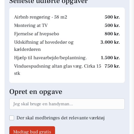
Seneste udførte opgaver
Airbnb rengøring - 58 m2
500 kr.
Montering at TV
500 kr.
Fjernelse af hvepsebo
800 kr.
Udskiftning af hovededør og
3.000 kr.
kælderdøren
Hjælp til havearbejde/beplantning.
1.500 kr.
Vinduespudsning altan glas væg. Cirka 15
750 kr.
stk
Opret en opgave
Der skal medbringes det relevante værktøj
Modtag bud gratis