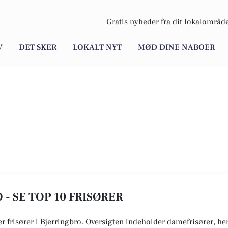
Gratis nyheder fra
dit
lokalområde
V
DET SKER
LOKALT NYT
MØD DINE NABOER
 - SE TOP 10 FRISØRER
er frisører i Bjerringbro. Oversigten indeholder damefrisører, her