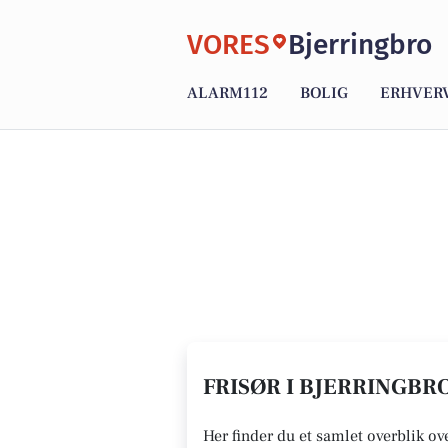
VORES
Bjerringbro
ALARM112
BOLIG
ERHVER
FRISØR I BJERRINGBRO
Her finder du et samlet overblik ov