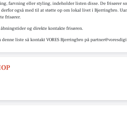
g, farvning eller styling, indeholder listen disse. De frisører s
 derfor også med til at støtte op om lokal livet i Bjerringbro. Ua
te frisører.
bningstider og direkte kontakte frisøren.
å denne liste så kontakt VORES Bjerringbro på partner@voresdigi
HOP