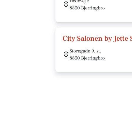
Hedevej 5
8850 Bjerringbro
City Salonen by Jette
Storegade 9, st.
8850 Bjerringbro